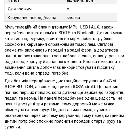
Капот
відчиняється
Деморежим
є
Керування вперед/назад
кнопка
Мультимедійний блок підтримує MP3, USB і AUX, також
передбачена карта пам'яті SD/TF та Bluetooth. Дитина може
кататися під музику, а сигнал на кермі робить гру більш
схожою на керування справжнім автомобілем. Світлові
елементи включають передні та задні фари, а додаткова
підсвітка розташована в зоні лобового скла, салону, решітки
радіатора, корпусу й запасного колеса. Кнопка вмикання та
вимикання світла допомагає використовувати підсвітку
тоді, коли вона справді потрібна.
Для батьків передбачене дистанційне керування 2,4G зі
STOP BUTTON, а також підтримка IOS/Android. Це важливо
під час перших поїздок, коли дитина ще звикає до габаритів,
педалі та керма. На панелі передбачена одна швидкість, на
пульті доступні три режими, тому дорослий може м'яко
обмежувати темп руху. Педалі гальма немає, зупинка
реалізована через систему керування, тому перед катанням
дитині потрібно спокійно пояснити порядок старту, руху та
зупинки.