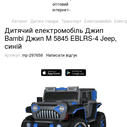
Каталог
Дитячі товари
Транспорт
Електромобілі
Елект
Дитячий електромобіль Джип
Bambi Джип M 5845 EBLRS-4 Jeep,
синій
Артикул:
mp-297658
Написати відгук