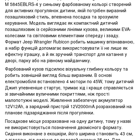
M 5845EBLRS-4 у синьому фарбованому кольорі створений
для активних прогулянок дитини, якій потрібен виразний
позашляховий стиль, впевнена посадка та зрозуміле
керування. Модель виглядає як компактний дитячий
позашляховик із серйозними лініями кузова, великими EVA-
колесами та світловими елементами спереду і ззаду.
Формат Jeep Wrangler Rubicon робить машинку впізнаваною,
а набір функцій допомагає використовувати її не лише як
ефектну іграшку, а й як зручний транспорт для катання у
дворі, парку або на рівному майданчику.
Фарбований кузов підсилює візуальну глибину кольору та
робить зовнішній вигляд більш виразним. В основі
електромобіля встановлено 4 мотори по 45W, тому дитячий
Джип упевненіше стартує, тримає хід і краще справляється
зі звичайними вуличними покриттями, ніж прості
малопотужні моделі. Живлення забезпечує акумулятор
12V12Ah, а зарядний пристрій 12V2000mA розрахований на
планове підзаряджання після прогулянки.
Посадкове місце розраховане на одну дитину, тому у назві
не використовується позначення двомісного формату.
Сидіння виконане з екошкіри, його ширина становить 43 см,
а відстань від сидіння до педалей указана 35 см. Для