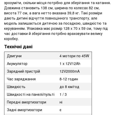
зрозуміти, скільки місця потрібно для зберігання та катання.
Довжина становить 138 см, ширина по колесах 82 см,
висота 77 см, а вага нетто вказана 39,8 кг. Такі розміри
дають дитині відчуття повноцінного транспорту, але
модель залишається дитячою за посадкою, швидкістю та
керуванням. Упаковка має розмір 128 x 70 x 59 см, тому під
час доставки й зберігання потрібно враховувати велику
коробку.
Технічні дані
Двигуни
4 мотори по 45W
Акумулятор
1 x 12V12Ah
Зарядний пристрій
12V2000mA
Час заряджання
8-12 годин
Швидкість
до 8 км/год
Швидкості на панелі/пульті
1 / 3
Передні амортизатори
ні
Задні амортизатори
є