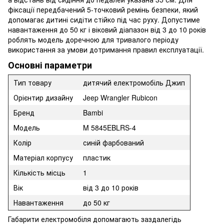
фіксації передбачений 5-точковий ремінь безпеки, який
допомагає дитині сидіти стійко під час руху. Допустиме
навантаження до 50 кг і віковий діапазон від 3 до 10 років
роблять модель доречною для тривалого періоду
використання за умови дотримання правил експлуатації.
Основні параметри
Тип товару
дитячий електромобіль Джип
Орієнтир дизайну
Jeep Wrangler Rubicon
Бренд
Bambi
Модель
M 5845EBLRS-4
Колір
синій фарбований
Матеріал корпусу
пластик
Кількість місць
1
Вік
від 3 до 10 років
Навантаження
до 50 кг
Габарити електромобіля допомагають заздалегідь