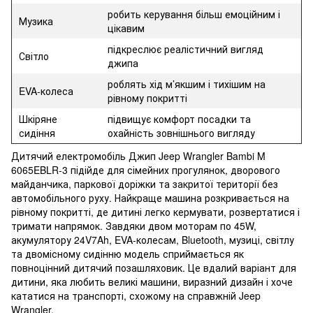
робить керування більш емоційним і
Музика
цікавим
підкреслює реалістичний вигляд
Світло
джипа
роблять хід м’якшим і тихішим на
EVA-колеса
рівному покритті
Шкіряне
підвищує комфорт посадки та
сидіння
охайність зовнішнього вигляду
Дитячий електромобіль Джип Jeep Wrangler Bambi M
6065EBLR-3 підійде для сімейних прогулянок, дворового
майданчика, паркової доріжки та закритої території без
автомобільного руху. Найкраще машина розкривається на
рівному покритті, де дитині легко кермувати, розвертатися і
тримати напрямок. Завдяки двом моторам по 45W,
акумулятору 24V7Ah, EVA-колесам, Bluetooth, музиці, світлу
та двомісному сидінню модель сприймається як
повноцінний дитячий позашляховик. Це вдалий варіант для
дитини, яка любить великі машини, виразний дизайн і хоче
кататися на транспорті, схожому на справжній Jeep
Wrangler.