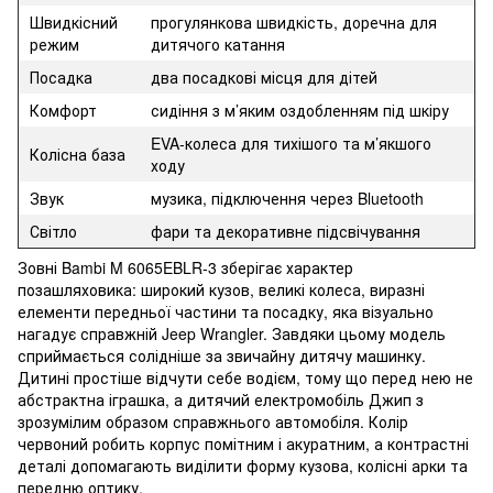
Швидкісний
прогулянкова швидкість, доречна для
режим
дитячого катання
Посадка
два посадкові місця для дітей
Комфорт
сидіння з м’яким оздобленням під шкіру
EVA-колеса для тихішого та м’якшого
Колісна база
ходу
Звук
музика, підключення через Bluetooth
Світло
фари та декоративне підсвічування
Зовні Bambi M 6065EBLR-3 зберігає характер
позашляховика: широкий кузов, великі колеса, виразні
елементи передньої частини та посадку, яка візуально
нагадує справжній Jeep Wrangler. Завдяки цьому модель
сприймається солідніше за звичайну дитячу машинку.
Дитині простіше відчути себе водієм, тому що перед нею не
абстрактна іграшка, а дитячий електромобіль Джип з
зрозумілим образом справжнього автомобіля. Колір
червоний робить корпус помітним і акуратним, а контрастні
деталі допомагають виділити форму кузова, колісні арки та
передню оптику.