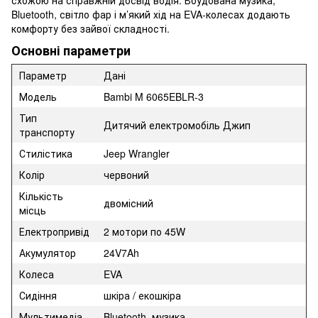
Bluetooth, світло фар і м’який хід на EVA-колесах додають
комфорту без зайвої складності.
Основні параметри
Параметр
Дані
Модель
Bambi M 6065EBLR-3
Тип
Дитячий електромобіль Джип
транспорту
Стилістика
Jeep Wrangler
Колір
червоний
Кількість
двомісний
місць
Електропривід
2 мотори по 45W
Акумулятор
24V7Ah
Колеса
EVA
Сидіння
шкіра / екошкіра
Мультимедіа
Bluetooth, музика