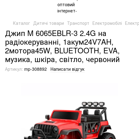
Каталог
Дитячі товари
Транспорт
Електромобілі
Елект
Джип M 6065EBLR-3 2.4G на
радіокеруванні, 1акум24V7AH,
2мотора45W, BLUETOOTH, EVA,
музика, шкіра, світло, червоний
Артикул:
mp-308892
Написати відгук