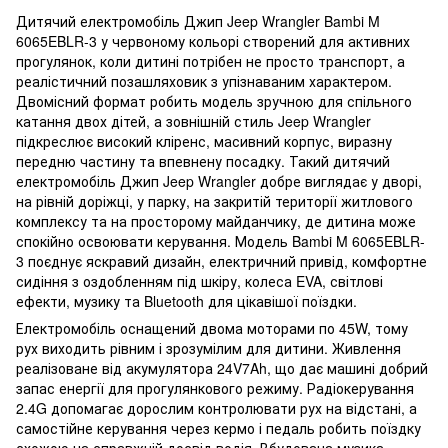
Дитячий електромобіль Джип Jeep Wrangler Bambi M
6065EBLR-3 у червоному кольорі створений для активних
прогулянок, коли дитині потрібен не просто транспорт, а
реалістичний позашляховик з упізнаваним характером.
Двомісний формат робить модель зручною для спільного
катання двох дітей, а зовнішній стиль Jeep Wrangler
підкреслює високий кліренс, масивний корпус, виразну
передню частину та впевнену посадку. Такий дитячий
електромобіль Джип Jeep Wrangler добре виглядає у дворі,
на рівній доріжці, у парку, на закритій території житлового
комплексу та на просторому майданчику, де дитина може
спокійно освоювати керування. Модель Bambi M 6065EBLR-
3 поєднує яскравий дизайн, електричний привід, комфортне
сидіння з оздобленням під шкіру, колеса EVA, світлові
ефекти, музику та Bluetooth для цікавішої поїздки.
Електромобіль оснащений двома моторами по 45W, тому
рух виходить рівним і зрозумілим для дитини. Живлення
реалізоване від акумулятора 24V7Ah, що дає машині добрий
запас енергії для прогулянкового режиму. Радіокерування
2.4G допомагає дорослим контролювати рух на відстані, а
самостійне керування через кермо і педаль робить поїздку
схожою на справжній досвід водія. Вбудована музика,