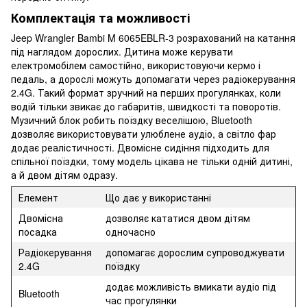
Комплектація та можливості
Jeep Wrangler Bambi M 6065EBLR-3 розрахований на катання
під наглядом дорослих. Дитина може керувати
електромобілем самостійно, використовуючи кермо і
педаль, а дорослі можуть допомагати через радіокерування
2.4G. Такий формат зручний на перших прогулянках, коли
водій тільки звикає до габаритів, швидкості та поворотів.
Музичний блок робить поїздку веселішою, Bluetooth
дозволяє використовувати улюблене аудіо, а світло фар
додає реалістичності. Двомісне сидіння підходить для
спільної поїздки, тому модель цікава не тільки одній дитині,
а й двом дітям одразу.
Елемент
Що дає у використанні
Двомісна
дозволяє кататися двом дітям
посадка
одночасно
Радіокерування
допомагає дорослим супроводжувати
2.4G
поїздку
додає можливість вмикати аудіо під
Bluetooth
час прогулянки