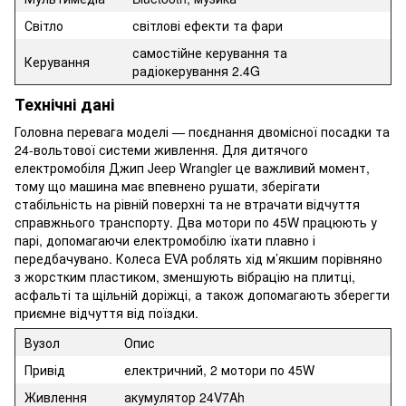
Світло
світлові ефекти та фари
самостійне керування та
Керування
радіокерування 2.4G
Технічні дані
Головна перевага моделі — поєднання двомісної посадки та
24-вольтової системи живлення. Для дитячого
електромобіля Джип Jeep Wrangler це важливий момент,
тому що машина має впевнено рушати, зберігати
стабільність на рівній поверхні та не втрачати відчуття
справжнього транспорту. Два мотори по 45W працюють у
парі, допомагаючи електромобілю їхати плавно і
передбачувано. Колеса EVA роблять хід м’якшим порівняно
з жорстким пластиком, зменшують вібрацію на плитці,
асфальті та щільній доріжці, а також допомагають зберегти
приємне відчуття від поїздки.
Вузол
Опис
Привід
електричний, 2 мотори по 45W
Живлення
акумулятор 24V7Ah