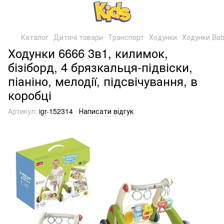
Каталог
Дитячі товари
Транспорт
Ходунки
Ходунки Bab
Ходунки 6666 3в1, килимок,
бізіборд, 4 брязкальця-підвіски,
піаніно, мелодії, підсвічування, в
коробці
Артикул:
igr-152314
Написати відгук