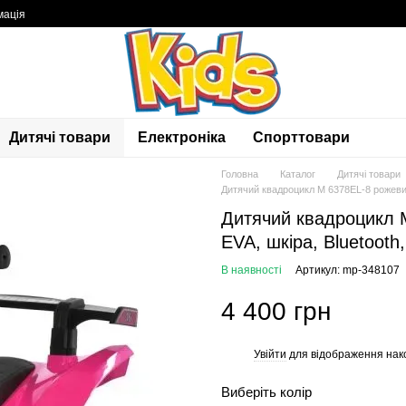
мація
Дитячі товари
Електроніка
Спорттовари
Головна
Каталог
Дитячі товари
Дитячий квадроцикл M 6378EL-8 рожевий,
Дитячий квадроцикл 
EVA, шкіра, Bluetooth,
В наявності
Артикул: mp-348107
4 400 грн
Увійти
для відображення нак
%
Виберіть колір