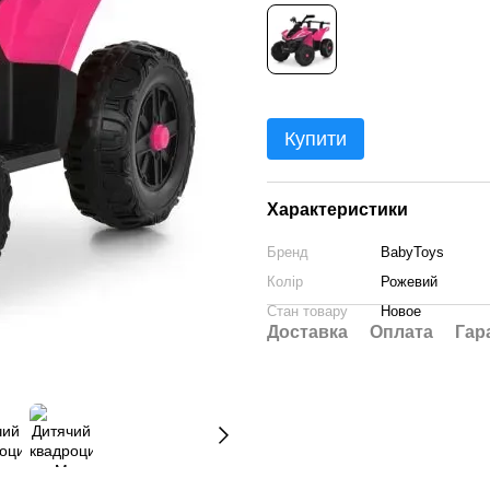
Купити
Характеристики
Бренд
BabyToys
Колір
Рожевий
Стан товару
Новое
Доставка
Оплата
Гар