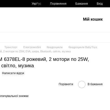
Порівняння
Укр
Рус
Бажання
Вхід
Мій кошик
Транспорт
Електромобілі
Квадроцикли
Квадроцикли BabyToys
 2 мотори по 25W, EVA, шкіра, Bluetooth, світло, музика
M 6378EL-8 рожевий, 2 мотори по 25W,
 світло, музика
Написати відгук
Порівняти
В бажання
опичувальної знижки