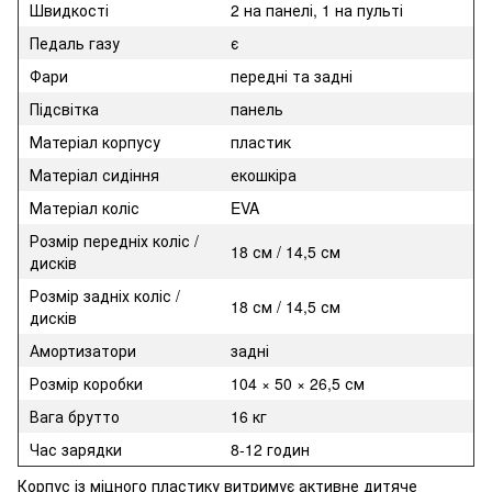
Швидкості
2 на панелі, 1 на пульті
Педаль газу
є
Фари
передні та задні
Підсвітка
панель
Матеріал корпусу
пластик
Матеріал сидіння
екошкіра
Матеріал коліс
EVA
Розмір передніх коліс /
18 см / 14,5 см
дисків
Розмір задніх коліс /
18 см / 14,5 см
дисків
Амортизатори
задні
Розмір коробки
104 × 50 × 26,5 см
Вага брутто
16 кг
Час зарядки
8-12 годин
Корпус із міцного пластику витримує активне дитяче