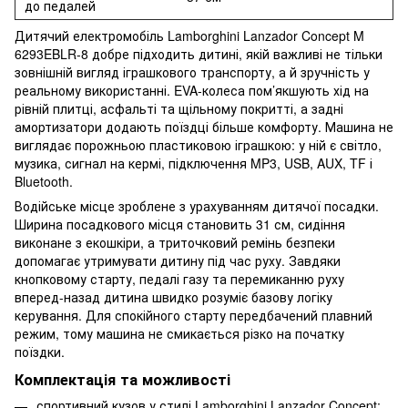
до педалей
Дитячий електромобіль Lamborghini Lanzador Concept M
6293EBLR-8 добре підходить дитині, якій важливі не тільки
зовнішній вигляд іграшкового транспорту, а й зручність у
реальному використанні. EVA-колеса пом’якшують хід на
рівній плитці, асфальті та щільному покритті, а задні
амортизатори додають поїздці більше комфорту. Машина не
виглядає порожньою пластиковою іграшкою: у ній є світло,
музика, сигнал на кермі, підключення MP3, USB, AUX, TF і
Bluetooth.
Водійське місце зроблене з урахуванням дитячої посадки.
Ширина посадкового місця становить 31 см, сидіння
виконане з екошкіри, а триточковий ремінь безпеки
допомагає утримувати дитину під час руху. Завдяки
кнопковому старту, педалі газу та перемиканню руху
вперед-назад дитина швидко розуміє базову логіку
керування. Для спокійного старту передбачений плавний
режим, тому машина не смикається різко на початку
поїздки.
Комплектація та можливості
спортивний кузов у стилі Lamborghini Lanzador Concept;