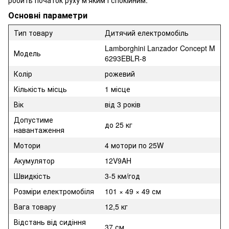
Основні параметри
Тип товару
Дитячий електромобіль
Lamborghini Lanzador Concept M
Модель
6293EBLR-8
Колір
рожевий
Кількість місць
1 місце
Вік
від 3 років
Допустиме
до 25 кг
навантаження
Мотори
4 мотори по 25W
Акумулятор
12V9AH
Швидкість
3-5 км/год
Розміри електромобіля
101 × 49 × 49 см
Вага товару
12,5 кг
Відстань від сидіння
37 см