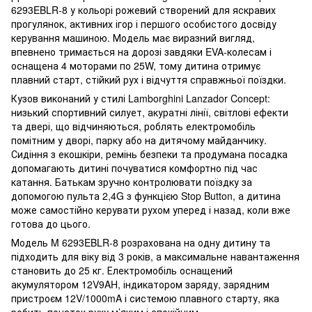
6293EBLR-8 у кольорі рожевий створений для яскравих
прогулянок, активних ігор і першого особистого досвіду
керування машиною. Модель має виразний вигляд,
впевнено тримається на дорозі завдяки EVA-колесам і
оснащена 4 моторами по 25W, тому дитина отримує
плавний старт, стійкий рух і відчуття справжньої поїздки.
Кузов виконаний у стилі Lamborghini Lanzador Concept:
низький спортивний силует, акуратні лінії, світлові ефекти
та двері, що відчиняються, роблять електромобіль
помітним у дворі, парку або на дитячому майданчику.
Сидіння з екошкіри, ремінь безпеки та продумана посадка
допомагають дитині почуватися комфортно під час
катання. Батькам зручно контролювати поїздку за
допомогою пульта 2,4G з функцією Stop Button, а дитина
може самостійно керувати рухом уперед і назад, коли вже
готова до цього.
Модель M 6293EBLR-8 розрахована на одну дитину та
підходить для віку від 3 років, а максимальне навантаження
становить до 25 кг. Електромобіль оснащений
акумулятором 12V9AH, індикатором заряду, зарядним
пристроєм 12V/1000mA і системою плавного старту, яка
робить початок руху м’яким і спокійним.