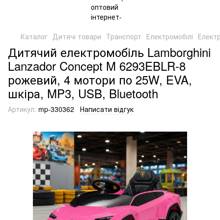
Каталог
Дитячі товари
Транспорт
Електромобілі
Електр
Дитячий електромобіль Lamborghini
Lanzador Concept M 6293EBLR-8
рожевий, 4 мотори по 25W, EVA,
шкіра, MP3, USB, Bluetooth
Артикул:
mp-330362
Написати відгук