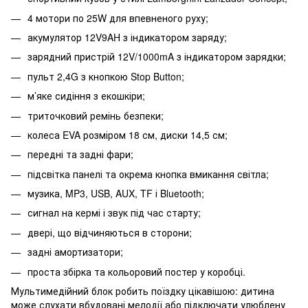
4 мотори по 25W для впевненого руху;
акумулятор 12V9AH з індикатором заряду;
зарядний пристрій 12V/1000mA з індикатором зарядки;
пульт 2,4G з кнопкою Stop Button;
м’яке сидіння з екошкіри;
триточковий ремінь безпеки;
колеса EVA розміром 18 см, диски 14,5 см;
передні та задні фари;
підсвітка панелі та окрема кнопка вмикання світла;
музика, MP3, USB, AUX, TF і Bluetooth;
сигнал на кермі і звук під час старту;
двері, що відчиняються в сторони;
задні амортизатори;
проста збірка та кольоровий постер у коробці.
Мультимедійний блок робить поїздку цікавішою: дитина
може слухати вбудовані мелодії або підключати улюблену