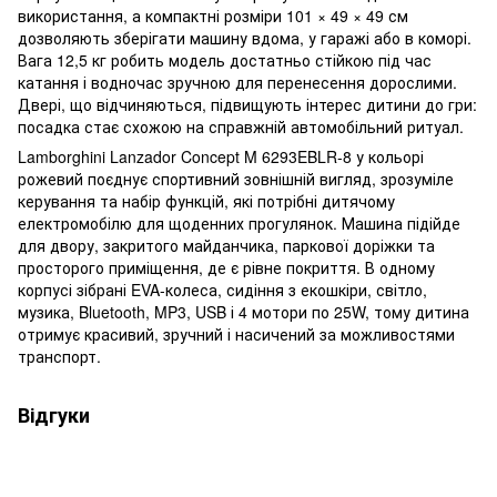
використання, а компактні розміри 101 × 49 × 49 см
дозволяють зберігати машину вдома, у гаражі або в коморі.
Вага 12,5 кг робить модель достатньо стійкою під час
катання і водночас зручною для перенесення дорослими.
Двері, що відчиняються, підвищують інтерес дитини до гри:
посадка стає схожою на справжній автомобільний ритуал.
Lamborghini Lanzador Concept M 6293EBLR-8 у кольорі
рожевий поєднує спортивний зовнішній вигляд, зрозуміле
керування та набір функцій, які потрібні дитячому
електромобілю для щоденних прогулянок. Машина підійде
для двору, закритого майданчика, паркової доріжки та
просторого приміщення, де є рівне покриття. В одному
корпусі зібрані EVA-колеса, сидіння з екошкіри, світло,
музика, Bluetooth, MP3, USB і 4 мотори по 25W, тому дитина
отримує красивий, зручний і насичений за можливостями
транспорт.
Відгуки