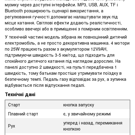
музику через доступні інтерфейси. MP3, USB, AUX, TF і
Bluetooth розширюють сценарії використання, а
регулювання гучності допомагає налаштувати звук під
місце катання. Світлові ефекти додають реалістичності,
особливо ввечері або в приміщенні з помірним освітленням.
У технічній частині модель зібрана як повноцінний дитячий
електромобіль, а не просто декоративна машинка. 4 мотори
по 25W працюють разом з акумулятором 12V9AH,
підтримуючи швидкість 3-5 км/год, що підходить для
спокійного дитячого катання під наглядом дорослих. На
панелі доступно 2 швидкості, на пульті передбачена 1
швидкість, тому батькам простіше утримувати поїздку в
безпечному темпі. Педаль газу відповідає за рух, а зупинка
відбувається після відпускання педалі.
Технічні дані
Старт
кнопка запуску
Плавний старт
є, у звичайному режимі
уперед і назад, перемикання
Рух
кнопкою