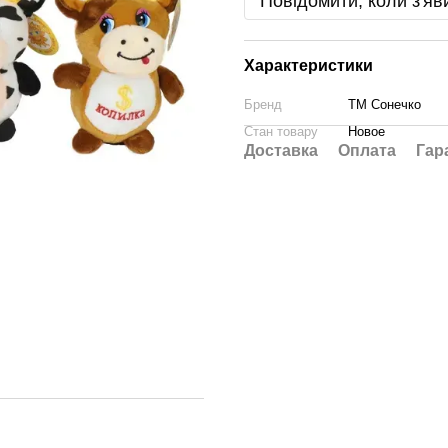
Повідомити, коли з'яв
Характеристики
Бренд
ТМ Сонечко
Стан товару
Новое
Доставка
Оплата
Гар