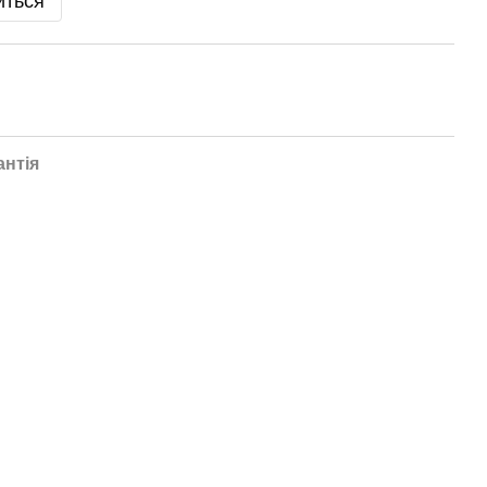
иться
антія