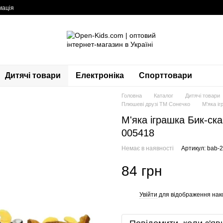
мація
Дитячі товари
Електроніка
Спорттовари
Головна
Каталог
Дитячі товари
Плюшеві друзі ТМ Сонечко
М'яка і
М'яка іграшка Бик-ск
005418
Немає в наявності
Артикул: bab-
84 грн
Увійти
для відображення нак
%