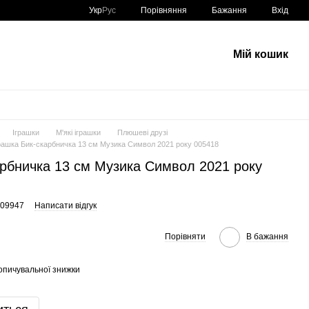
Порівняння
Укр
Рус
Бажання
Вхід
Мій кошик
Іграшки
М'які іграшки
Плюшеві друзі
грашка Бик-скарбничка 13 см Музика Символ 2021 року 005418
арбничка 13 см Музика Символ 2021 року
209947
Написати відгук
Порівняти
В бажання
опичувальної знижки