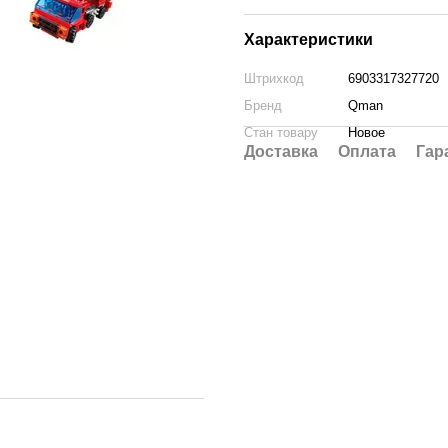
Характеристики
Штрихкод
6903317327720
Бренд
Qman
Стан товару
Новое
Доставка
Оплата
Гар