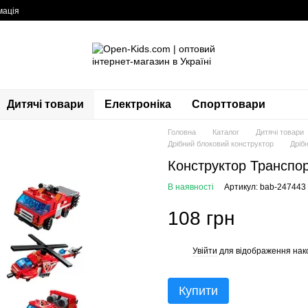
мація
Дитячі товари
Електроніка
Спорттовари
Головна
Каталог
Дитячі товари
Дрібний блоковий конструктор
Дріб
Конструктор Транспор
В наявності
Артикул: bab-247443
108 грн
Увійти
для відображення нак
%
Купити