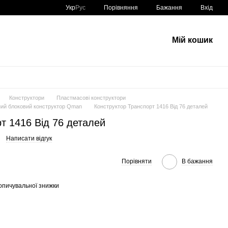
Порівняння
Укр
Рус
Бажання
Вхід
Мій кошик
Конструктори
Пластмасові конструктори
ний блоковий конструктор Qman
Конструктор Транспорт 1416 Від 76 деталей
т 1416 Від 76 деталей
Написати відгук
Порівняти
В бажання
опичувальної знижки