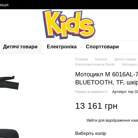
мація
Дитячі товари
Електроніка
Спорттовари
Головна
Каталог
Дитячі товари
Електромотоцикли Bambi
Мотоцикл 
Мотоцикл M 6016AL-7
BLUETOOTH, TF, шкір
Немає в наявності
Артикул: mp-3
13 161 грн
Увійти
для відображення нак
%
Виберіть колір