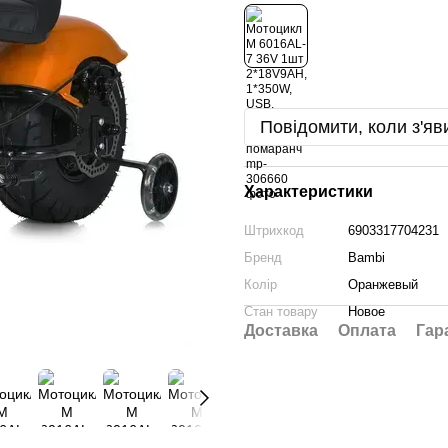
Повідомити, коли з'яв
Характеристики
Штрихкод
6903317704231
Бренд
Bambi
Колір
Оранжевый
Стан товару
Новое
Доставка
Оплата
Гар