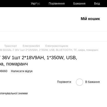
Порівняння
Укр
Рус
Бажання
Вхід
Мій кошик
Транспорт
Електромобілі
Електромотоцикли
M 6016AL-7 36V 1шт 2*18V9AH, 1*350W, USB, BLUETOOTH, TF, шкіра, помаранч
 36V 1шт 2*18V9AH, 1*350W, USB,
а, помаранч
06660
Написати відгук
Порівняти
В бажання
опичувальної знижки