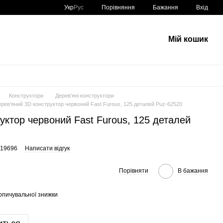
Порівняння
Укр
Рус
Бажання
Вхід
Мій кошик
Конструктори
Дерев'яні конструктори
рев'яний 3D конструктор червоний Fast Furous, 125 деталей Puz-62520
уктор червоний Fast Furous, 125 деталей
319696
Написати відгук
Порівняти
В бажання
опичувальної знижки