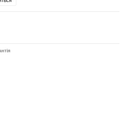
иться
антія