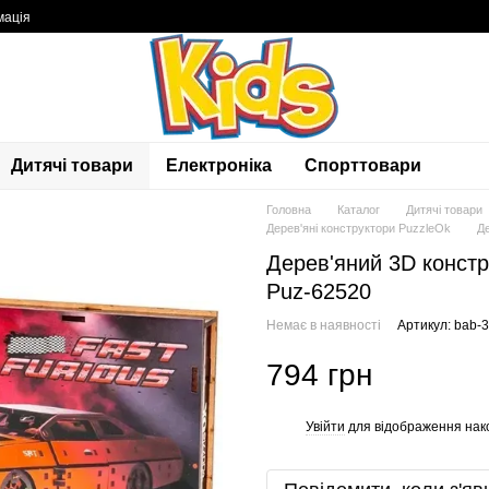
мація
Дитячі товари
Електроніка
Спорттовари
Головна
Каталог
Дитячі товари
Дерев'яні конструктори PuzzleOk
Де
Дерев'яний 3D констр
Puz-62520
Немає в наявності
Артикул: bab-
794 грн
Увійти
для відображення нак
%