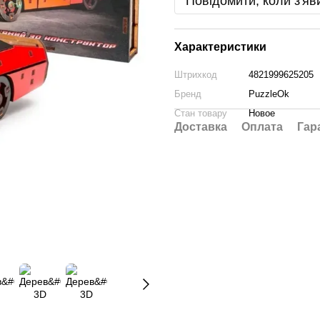
Повідомити, коли з'яв
Характеристики
Штрихкод
4821999625205
Бренд
PuzzleOk
Стан товару
Новое
Доставка
Оплата
Гар