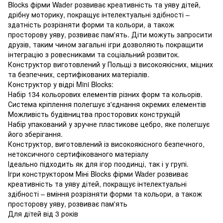
Blocks фірми Wader розвиває креативність та уяву дітей,
дрібну моторику, покращує інтелектуальні здібності –
здатність розрізняти форми та кольори, а також
просторову уяву, розвиває пам'ять. Діти можуть запросити
друзів, таким чином загальні ігри дозволяють покращити
інтеграцію з ровесниками та соціальний розвиток.
Конструктор виготовлений у Польщі з високоякісних, міцних
та безпечних, сертифікованих матеріалів.
Конструктор у відрі Mini Blocks:
Набір 134 кольорових елементів різних форм та кольорів.
Система кріплення полегшує з'єднання окремих елементів
Можливість будівництва просторових конструкцій
Набір упакований у зручне пластикове цебро, яке полегшує
його зберігання.
Конструктор, виготовлений із високоякісного безпечного,
нетоксичного сертифікованого матеріалу
Ідеально підходить як для ігор поодинці, так і у групі.
Ігри конструктором Міні Blocks фірми Wader розвиває
креативність та уяву дітей, покращує інтелектуальні
здібності – вміння розрізняти форми та кольори, а також
просторову уяву, розвиває пам'ять
Для дітей від 3 років