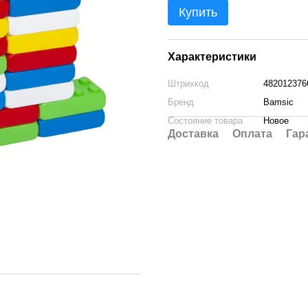
Купить
Характеристики
Штрихкод
482012376
Бренд
Bamsic
Состояние товара
Новое
Доставка
Оплата
Гар