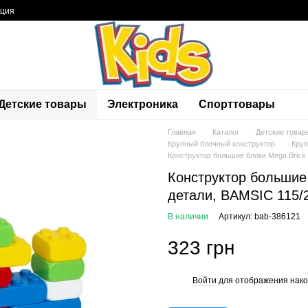
ация
Детские товары
Электроника
Спорттовары
Главная
Каталог
Детские товар
Крупный блочный конструктор
Круп
Конструктор большие блоки Mega Brick
Конструктор большие
детали, BAMSIC 115/
В наличии
Артикул: bab-386121
323 грн
Войти
для отображения нако
%