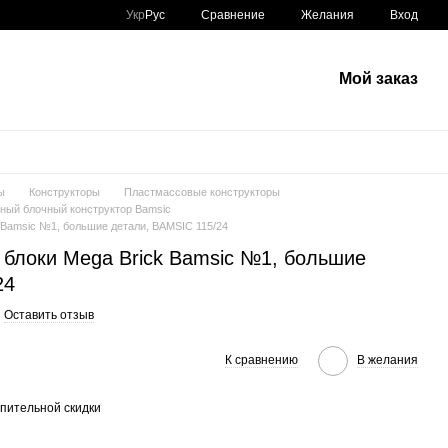
Сравнение
Укр
Рус
Желания
Вход
Мой заказ
ы
Конструкторы
Пластмассовые конструкторы
ный блочный конструктор Bamsic
 Bamsic №1, большие детали, BAMSIC 115/24
 блоки Mega Brick Bamsic №1, большие
24
Оставить отзыв
К сравнению
В желания
пительной скидки