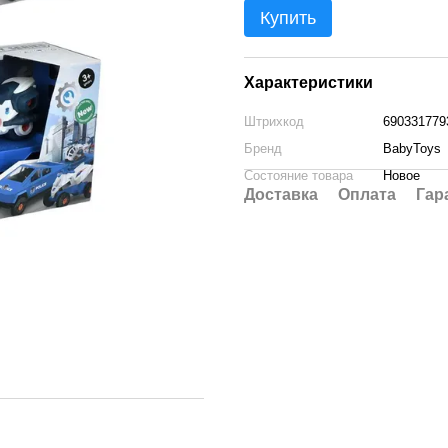
Купить
Характеристики
Штрихкод
690331779
Бренд
BabyToys
Состояние товара
Новое
Доставка
Оплата
Гар