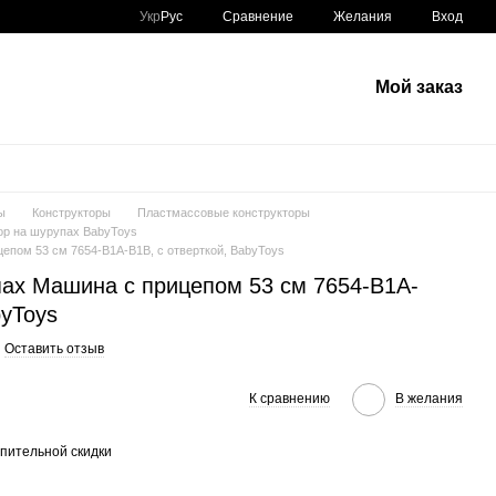
Сравнение
Укр
Рус
Желания
Вход
Мой заказ
ы
Конструкторы
Пластмассовые конструкторы
ор на шурупах BabyToys
епом 53 см 7654-B1A-B1B, с отверткой, BabyToys
пах Машина с прицепом 53 см 7654-B1A-
byToys
Оставить отзыв
К сравнению
В желания
пительной скидки