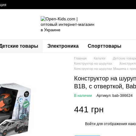
ация
Детские товары
Электроника
Спорттовары
Главная
Каталог
Детские товар
Конструктор на шурупах
Конструкт
Конструктор на шурупах Машина с приц
Конструктор на шуру
B1B, с отверткой, Ba
В наличии
Артикул: bab-386624
441 грн
Войти
для отображения нако
%