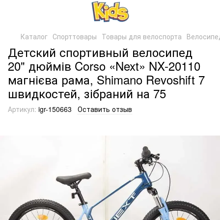
Каталог
Спорттовары
Товары для велоспорта
Велосипе
Детский спортивный велосипед
20" дюймів Corso «Next» NX-20110
магнієва рама, Shimano Revoshift 7
швидкостей, зібраний на 75
Артикул:
igr-150663
Оставить отзыв