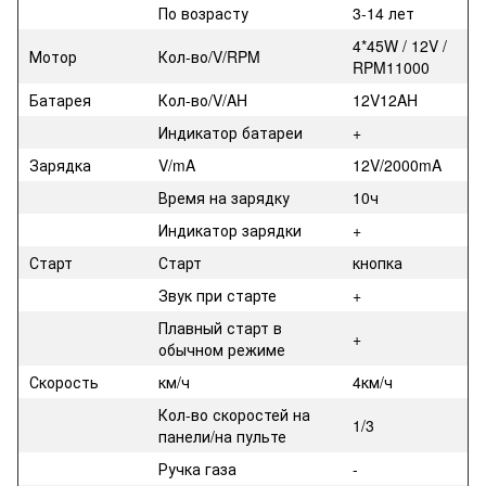
По возрасту
3-14 лет
4*45W / 12V /
Мотор
Кол-во/V/RPM
RPM11000
Батарея
Кол-во/V/AH
12V12AH
Индикатор батареи
+
Зарядка
V/mA
12V/2000mA
Время на зарядку
10ч
Индикатор зарядки
+
Старт
Старт
кнопка
Звук при старте
+
Плавный старт в
+
обычном режиме
Скорость
км/ч
4км/ч
Кол-во скоростей на
1/3
панели/на пульте
Ручка газа
-