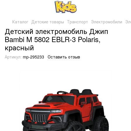
Каталог
Детские товары
Транспорт
Электромобили
Эл
Детский электромобиль Джип
Bambi M 5802 EBLR-3 Polaris,
красный
Артикул:
mp-295233
Оставить отзыв