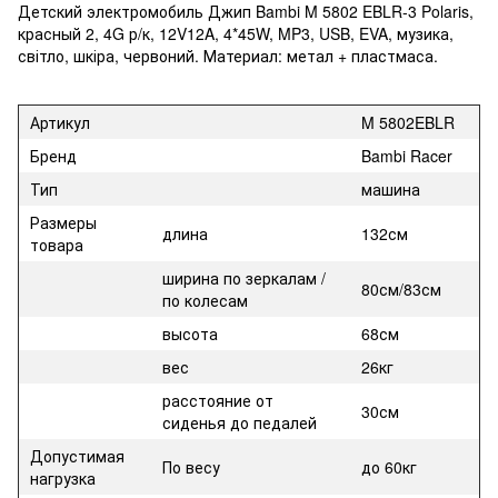
Детский электромобиль Джип Bambi M 5802 EBLR-3 Polaris,
красный 2, 4G р/к, 12V12A, 4*45W, MP3, USB, EVA, музика,
світло, шкіра, червоний. Материал: метал + пластмаса.
Артикул
M 5802EBLR
Бренд
Bambi Racer
Тип
машина
Размеры
длина
132см
товара
ширина по зеркалам /
80см/83см
по колесам
высота
68см
вес
26кг
расстояние от
30см
сиденья до педалей
Допустимая
По весу
до 60кг
нагрузка