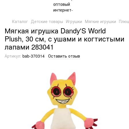
Каталог
Детские товары
Игрушки
Мягкие игрушки
Плюш
Мягкая игрушка Dandy'S World
Plush, 30 см, с ушами и когтистыми
лапами 283041
Артикул:
bab-370314
Оставить отзыв