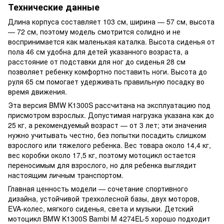
Технические данные
Длина корпуса составляет 103 см, ширина — 57 см, высота
— 72 см, поэтому модель смотрится солидно и не
воспринимается как маленькая каталка. Высота сиденья от
пола 46 см удобна для детей указанного возраста, а
расстояние от подставки для ног до сиденья 28 см
позволяет ребенку комфортно поставить ноги. Высота до
руля 65 см помогает удерживать правильную посадку во
время движения.
Эта версия BMW K1300S рассчитана на эксплуатацию под
присмотром взрослых. Допустимая нагрузка указана как до
25 кг, а рекомендуемый возраст — от 3 лет; эти значения
нужно учитывать честно, без попытки посадить слишком
взрослого или тяжелого ребенка. Вес товара около 14,4 кг,
вес коробки около 17,5 кг, поэтому мотоцикл остается
переносимым для взрослого, но для ребенка выглядит
настоящим личным транспортом.
Главная ценность модели — сочетание спортивного
дизайна, устойчивой трехколесной базы, двух моторов,
EVA-колес, мягкого сиденья, света и музыки. Детский
мотоцикл BMW K1300S Bambi M 4274EL-5 хорошо подходит