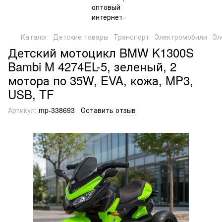
Каталог
Детские товары
Транспорт
Электромобили
Эл
Детский мотоцикл BMW K1300S
Bambi M 4274EL-5, зеленый, 2
мотора по 35W, EVA, кожа, MP3,
USB, TF
Артикул:
mp-338693
Оставить отзыв