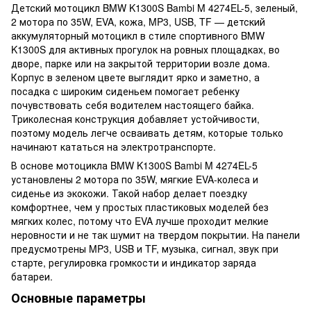
Детский мотоцикл BMW K1300S Bambi M 4274EL-5, зеленый,
2 мотора по 35W, EVA, кожа, MP3, USB, TF — детский
аккумуляторный мотоцикл в стиле спортивного BMW
K1300S для активных прогулок на ровных площадках, во
дворе, парке или на закрытой территории возле дома.
Корпус в зеленом цвете выглядит ярко и заметно, а
посадка с широким сиденьем помогает ребенку
почувствовать себя водителем настоящего байка.
Триколесная конструкция добавляет устойчивости,
поэтому модель легче осваивать детям, которые только
начинают кататься на электротранспорте.
В основе мотоцикла BMW K1300S Bambi M 4274EL-5
установлены 2 мотора по 35W, мягкие EVA-колеса и
сиденье из экокожи. Такой набор делает поездку
комфортнее, чем у простых пластиковых моделей без
мягких колес, потому что EVA лучше проходит мелкие
неровности и не так шумит на твердом покрытии. На панели
предусмотрены MP3, USB и TF, музыка, сигнал, звук при
старте, регулировка громкости и индикатор заряда
батареи.
Основные параметры