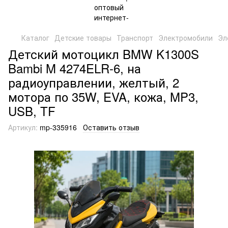
Каталог
Детские товары
Транспорт
Электромобили
Эл
Детский мотоцикл BMW K1300S
Bambi M 4274ELR-6, на
радиоуправлении, желтый, 2
мотора по 35W, EVA, кожа, MP3,
USB, TF
Артикул:
mp-335916
Оставить отзыв