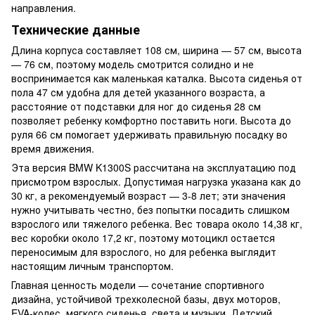
направления.
Технические данные
Длина корпуса составляет 108 см, ширина — 57 см, высота
— 76 см, поэтому модель смотрится солидно и не
воспринимается как маленькая каталка. Высота сиденья от
пола 47 см удобна для детей указанного возраста, а
расстояние от подставки для ног до сиденья 28 см
позволяет ребенку комфортно поставить ноги. Высота до
руля 66 см помогает удерживать правильную посадку во
время движения.
Эта версия BMW K1300S рассчитана на эксплуатацию под
присмотром взрослых. Допустимая нагрузка указана как до
30 кг, а рекомендуемый возраст — 3-8 лет; эти значения
нужно учитывать честно, без попытки посадить слишком
взрослого или тяжелого ребенка. Вес товара около 14,38 кг,
вес коробки около 17,2 кг, поэтому мотоцикл остается
переносимым для взрослого, но для ребенка выглядит
настоящим личным транспортом.
Главная ценность модели — сочетание спортивного
дизайна, устойчивой трехколесной базы, двух моторов,
EVA-колес, мягкого сиденья, света и музыки. Детский