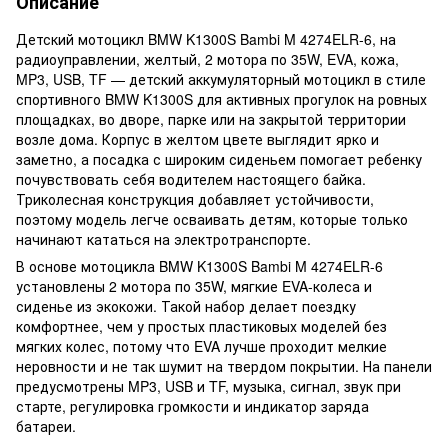
Описание
Детский мотоцикл BMW K1300S Bambi M 4274ELR-6, на
радиоуправлении, желтый, 2 мотора по 35W, EVA, кожа,
MP3, USB, TF — детский аккумуляторный мотоцикл в стиле
спортивного BMW K1300S для активных прогулок на ровных
площадках, во дворе, парке или на закрытой территории
возле дома. Корпус в желтом цвете выглядит ярко и
заметно, а посадка с широким сиденьем помогает ребенку
почувствовать себя водителем настоящего байка.
Триколесная конструкция добавляет устойчивости,
поэтому модель легче осваивать детям, которые только
начинают кататься на электротранспорте.
В основе мотоцикла BMW K1300S Bambi M 4274ELR-6
установлены 2 мотора по 35W, мягкие EVA-колеса и
сиденье из экокожи. Такой набор делает поездку
комфортнее, чем у простых пластиковых моделей без
мягких колес, потому что EVA лучше проходит мелкие
неровности и не так шумит на твердом покрытии. На панели
предусмотрены MP3, USB и TF, музыка, сигнал, звук при
старте, регулировка громкости и индикатор заряда
батареи.