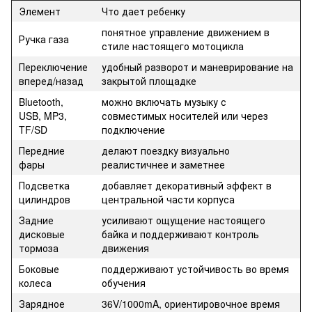
Элемент
Что дает ребенку
понятное управление движением в
Ручка газа
стиле настоящего мотоцикла
Переключение
удобный разворот и маневрирование на
вперед/назад
закрытой площадке
Bluetooth,
можно включать музыку с
USB, MP3,
совместимых носителей или через
TF/SD
подключение
Передние
делают поездку визуально
фары
реалистичнее и заметнее
Подсветка
добавляет декоративный эффект в
цилиндров
центральной части корпуса
Задние
усиливают ощущение настоящего
дисковые
байка и поддерживают контроль
тормоза
движения
Боковые
поддерживают устойчивость во время
колеса
обучения
Зарядное
36V/1000mA, ориентировочное время