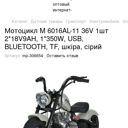
Каталог
Детские товары
Транспорт
Электромобили
Эл
Мотоцикл M 6016AL-11 36V 1шт
2*18V9AH, 1*350W, USB,
BLUETOOTH, TF, шкіра, сірий
Артикул:
mp-306654
Оставить отзыв