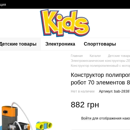
ация
Детские товары
Электроника
Спорттовары
Главная
Каталог
Детские товар
Электромеханические конструкторы 
Конструктор полипропиленовый с мото
Конструктор полипро
робот 70 элементов 
Нет в наличии
Артикул: bab-2838
882 грн
Войти
для отображения нако
%