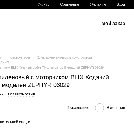
Сравнение
Укр
Рус
Желания
Вход
Мой заказ
ы
Конструкторы
Электромеханические конструкторы
ZEPHYR
рчиком BLIX Ходячий робот 70 элементов 8 моделей ZEPHYR 06029
пиленовый с моторчиком BLIX Ходячий
8 моделей ZEPHYR 06029
77
Оставить отзыв
К сравнению
В желания
пительной скидки