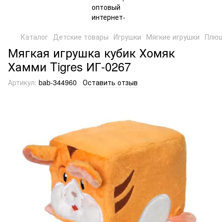
Каталог
Детские товары
Игрушки
Мягкие игрушки
Плюш
Мягкая игрушка кубик Хомяк
Хамми Tigres ИГ-0267
Артикул:
bab-344960
Оставить отзыв