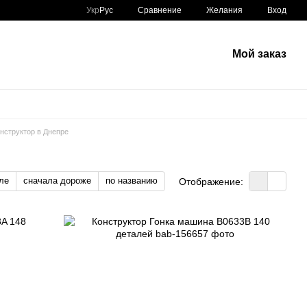
Сравнение
Укр
Рус
Желания
Вход
Мой заказ
нструктор в Днепре
ле
сначала дороже
по названию
Отображение: