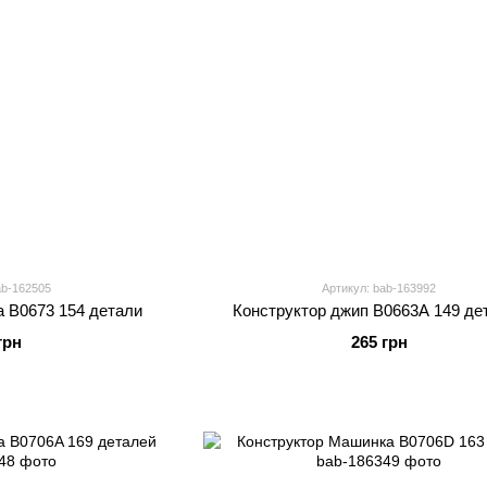
ab-162505
Артикул: bab-163992
 B0673 154 детали
Конструктор джип B0663A 149 де
грн
265 грн