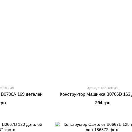
ab-186348
Артикул: bab-186349
 B0706A 169 деталей
Конструктор Машинка B0706D 163 
грн
294 грн