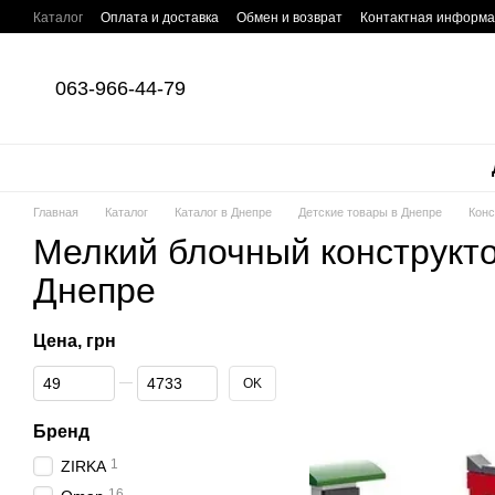
Перейти к основному контенту
Каталог
Оплата и доставка
Обмен и возврат
Контактная информ
063-966-44-79
Главная
Каталог
Каталог в Днепре
Детские товары в Днепре
Конс
Мелкий блочный конструкто
Днепре
Цена, грн
От Цена, грн
До Цена, грн
OK
Бренд
1
ZIRKA
16