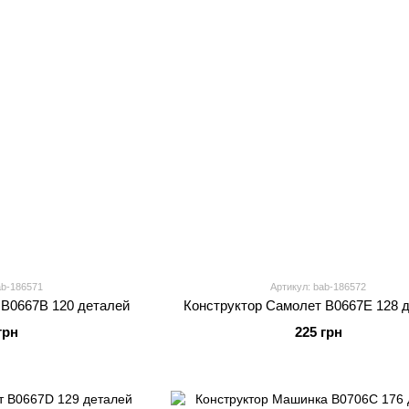
ab-186571
Артикул: bab-186572
 B0667B 120 деталей
Конструктор Самолет B0667E 128 
грн
225 грн