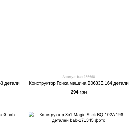
Артикул: bab-156660
63 детали
Конструктор Гонка машина B0633E 164 детали
294 грн