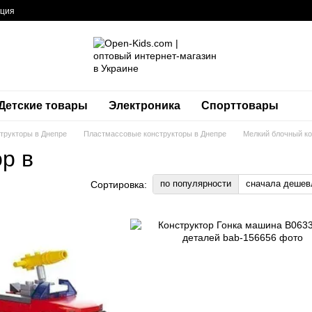
ация
Детские товары
Электроника
Спорттовары
трукторы в Днепре
Пластмассовые конструкторы в Днепре
Мелкий блочный ко
р в
по популярности
сначала дешев
Сортировка: