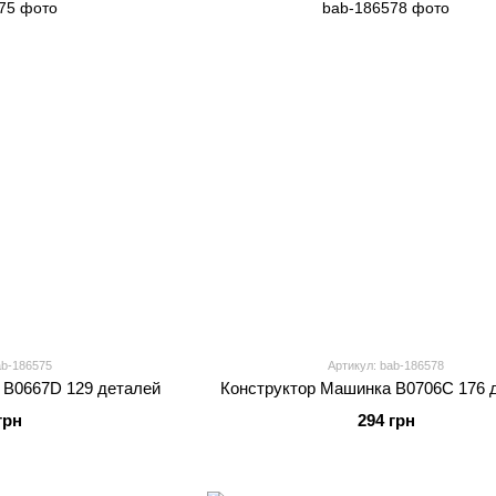
ab-186575
Артикул: bab-186578
 B0667D 129 деталей
Конструктор Машинка B0706C 176 
грн
294 грн