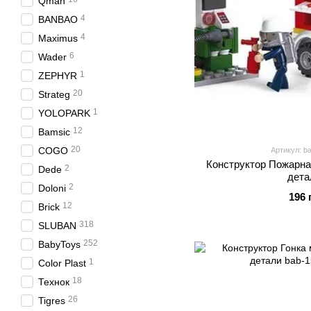
Qman
4
BANBAO
4
Maximus
6
Wader
1
ZEPHYR
20
Strateg
1
YOLOPARK
12
Bamsic
20
COGO
Артикул: b
Конструктор Пожарна
2
Dede
дета
2
Doloni
196 
12
Brick
318
SLUBAN
252
BabyToys
1
Color Plast
18
Технок
26
Tigres