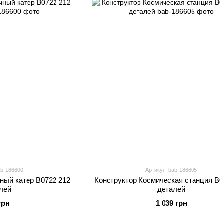
ab-186600
Артикул: bab-186605
ный катер B0722 212
Конструктор Космическая станция B
лей
деталей
грн
1 039 грн