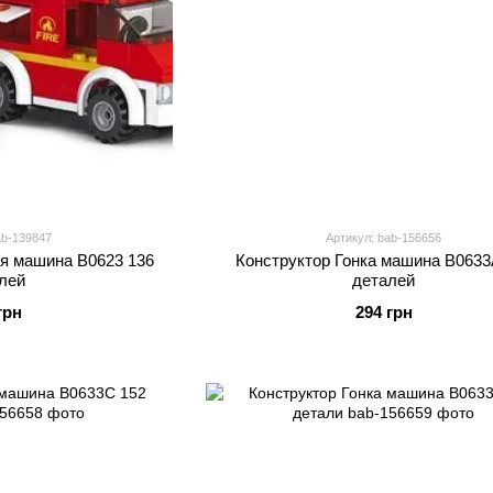
ab-139847
Артикул: bab-156656
я машина B0623 136
Конструктор Гонка машина B0633
лей
деталей
грн
294 грн