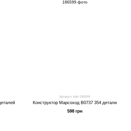
Артикул: bab-186599
деталей
Конструктор Марсоход B0737 354 детали
598 грн