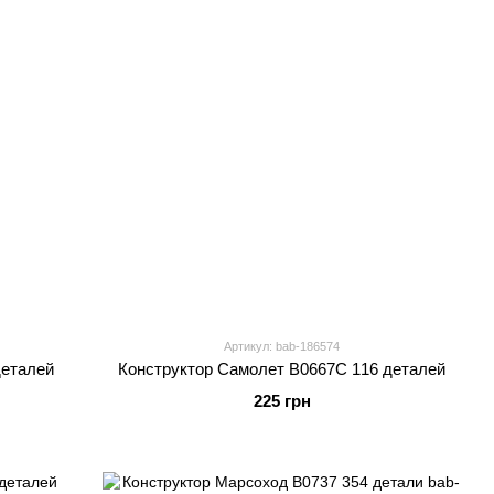
Артикул: bab-186574
деталей
Конструктор Самолет B0667C 116 деталей
225 грн