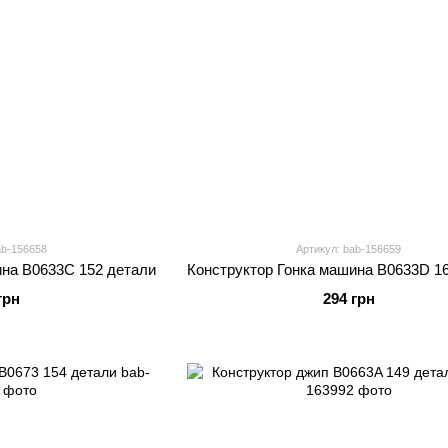
ab-156658
Артикул: bab-156659
ина B0633C 152 детали
Конструктор Гонка машина B0633D 1
грн
294 грн