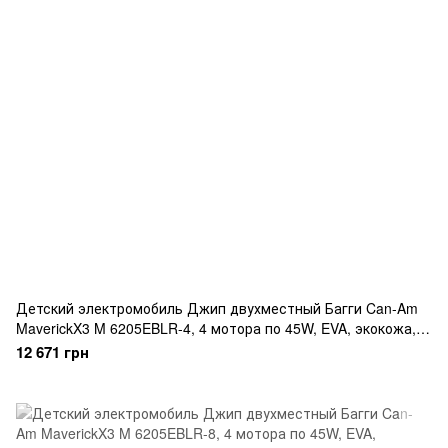
Детский электромобиль Джип двухместный Багги Can-Am
MaverickX3 M 6205EBLR-4, 4 мотора по 45W, EVA, экокожа,
Bluetooth, MP3, USB, синий
12 671 грн