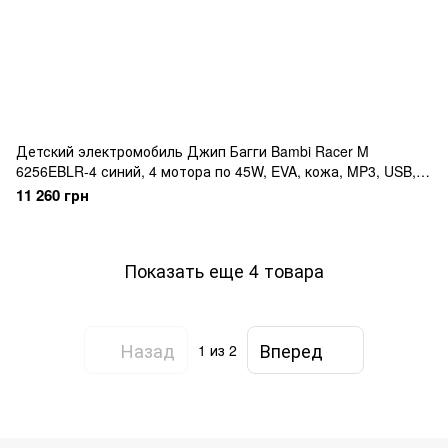
Детский электромобиль Джип Багги Bambi Racer M
6256EBLR-4 синий, 4 мотора по 45W, EVA, кожа, MP3, USB,
Bluetooth, TF, музыка, свет
11 260 грн
Показать еще 4 товара
Назад
Вперед
1
из 2