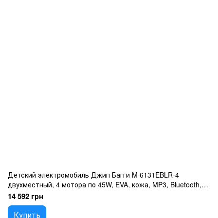
Детский электромобиль Джип Багги M 6131EBLR-4
двухместный, 4 мотора по 45W, EVA, кожа, MP3, Bluetooth,
синий
14 592 грн
Купить