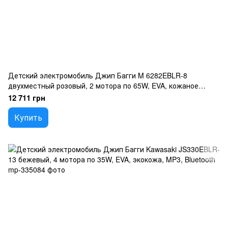
Детский электромобиль Джип Багги M 6282EBLR-8
двухместный розовый, 2 мотора по 65W, EVA, кожаное
сиденье, Bluetooth, MP3, USB
12 711 грн
Купить