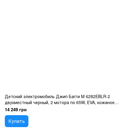
Детский электромобиль Джип Багги M 6282EBLR-2
двухместный черный, 2 мотора по 65W, EVA, кожаное
сиденье, Bluetooth, MP3, USB
14 249 грн
Купить