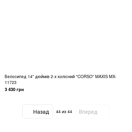
Велосипед 14" дюймів 2-х колісний "CORSO" MAXIS MX-
11723
3 430 грн
Назад
Вперед
44
из 44