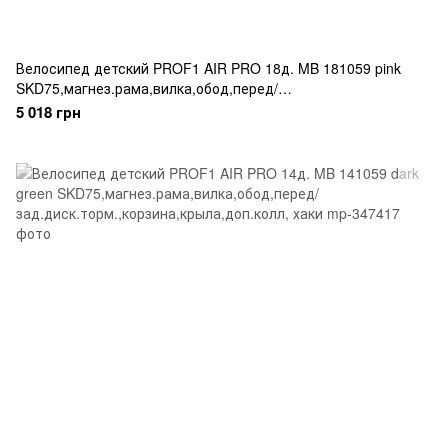
Велосипед детский PROF1 AIR PRO 18д. MB 181059 pink
SKD75,магнез.рама,вилка,обод,перед/
зад.диск.торм.,корзина,крыла,доп.кол
5 018 грн