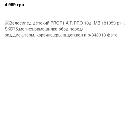
зад.диск.торм.,корзина,крыла,доп.кол
4 969 грн