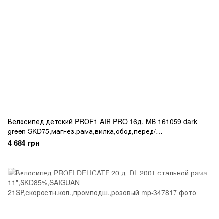
Велосипед детский PROF1 AIR PRO 16д. MB 161059 dark
green SKD75,магнез.рама,вилка,обод,перед/
зад.диск.торм.,корзина,крыла,доп.колл, хаки
4 684 грн