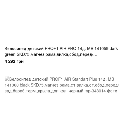
Велосипед детский PROF1 AIR PRO 14д. MB 141059 dark
green SKD75,магнез.рама,вилка,обод,перед/
зад.диск.торм.,корзина,крыла,доп.колл, хаки
4 292 грн