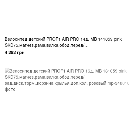
Велосипед детский PROF1 AIR PRO 14д. MB 141059 pink
SKD75,магнез.рама,вилка,обод,перед/
зад.диск.торм.,корзина,крылья,доп.кол, розовый
4 292 грн