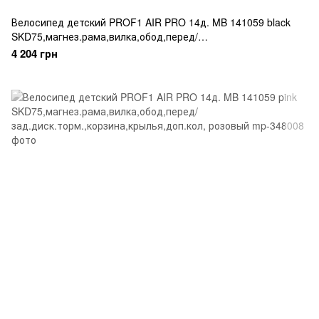
Велосипед детский PROF1 AIR PRO 14д. MB 141059 black
SKD75,магнез.рама,вилка,обод,перед/
зад.диск.торм.,корзина,крыла,доп.кол, черный
4 204 грн