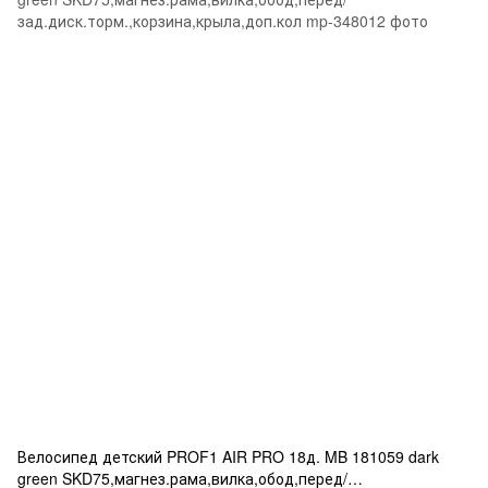
Велосипед детский PROF1 AIR PRO 18д. MB 181059 dark
green SKD75,магнез.рама,вилка,обод,перед/