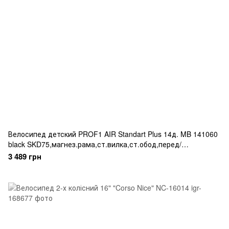
Велосипед детский PROF1 AIR Standart Plus 14д. MB 141060
black SKD75,магнез.рама,ст.вилка,ст.обод,перед/
зад.бараб.торм.,крыла,доп.кол, черный
3 489 грн