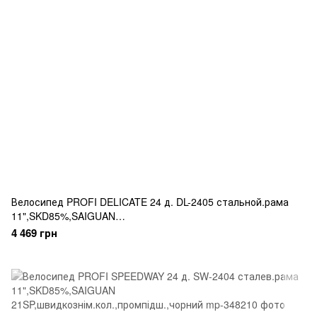
Велосипед PROFI DELICATE 24 д. DL-2405 стальной.рама
11",SKD85%,SAIGUAN
21SP,скоростн.кол.,промподш.,розовый
4 469 грн