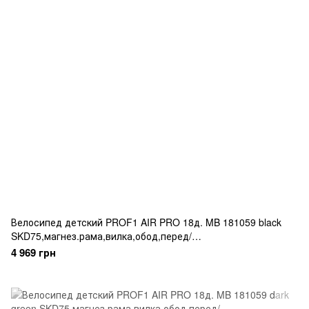
Велосипед детский PROF1 AIR PRO 18д. MB 181059 black
SKD75,магнез.рама,вилка,обод,перед/
зад.диск.торм.,корзина,крыла,доп.кол
4 969 грн