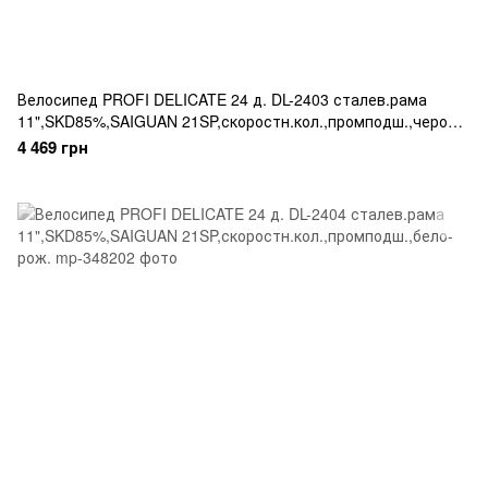
Велосипед PROFI DELICATE 24 д. DL-2403 сталев.рама
11",SKD85%,SAIGUAN 21SP,скоростн.кол.,промподш.,чероно-
рож.
4 469 грн