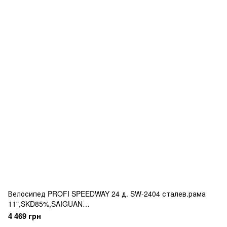
Велосипед PROFI SPEEDWAY 24 д. SW-2404 сталев.рама
11",SKD85%,SAIGUAN
21SP,швидкознім.кол.,промпідш.,чорний
4 469 грн