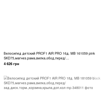
Велосипед детский PROF1 AIR PRO 16д. MB 161059 pink
SKD75,магнез.рама,вилка,обод,перед/
зад.диск.торм.,корзина,крылья,доп.кол, розовый
4 626 грн