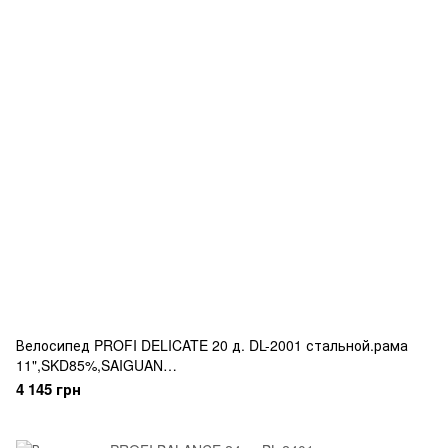
Велосипед PROFI DELICATE 20 д. DL-2001 стальной.рама
11",SKD85%,SAIGUAN
21SP,скоростн.кол.,промподш.,розовый
4 145 грн