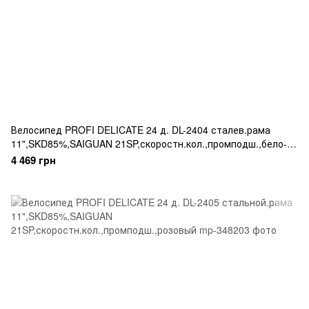
Велосипед PROFI DELICATE 24 д. DL-2404 сталев.рама
11",SKD85%,SAIGUAN 21SP,скоростн.кол.,промподш.,бело-
рож.
4 469 грн