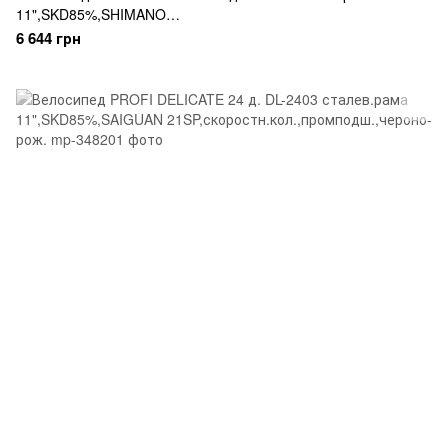
11",SKD85%,SHIMANO
21SP,швидкознім.кол.,промпідш.,рожевий
6 644 грн