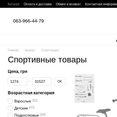
Перейти к основному контенту
Каталог
Оплата и доставка
Обмен и возврат
Контактная информ
063-966-44-79
Главная
Каталог
Спорттовары
Спортивные товары
Цена, грн
От Цена, грн
До Цена, грн
OK
Возрастная категория
331
Взрослые
472
Детские
329
Подростковые