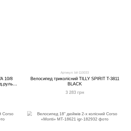
Артикул: btl-110033
A 10/8
Велосипед триколісний TILLY SPIRIT T-3811
д.руль,
BLACK
вый
3 283 грн