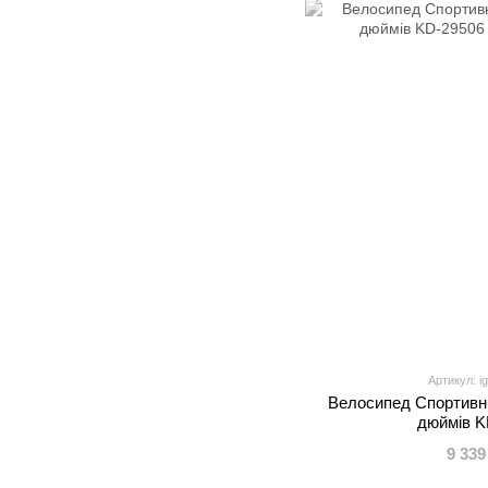
Артикул: i
Велоcипед Спортивни
дюймів K
9 339