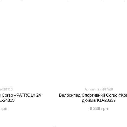
gr-181710
Артикул: igr-187308
 Corso «PATROL» 24"
Велоcипед Спортивний Corso «Kor
L-24319
дюймів KD-29337
 грн
9 339 грн