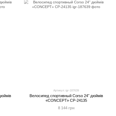
Артикул: igr-187639
дюймів
Велосипед спортивный Corso 24" дюймів
«CONCEPT» CP-24135
8 144 грн