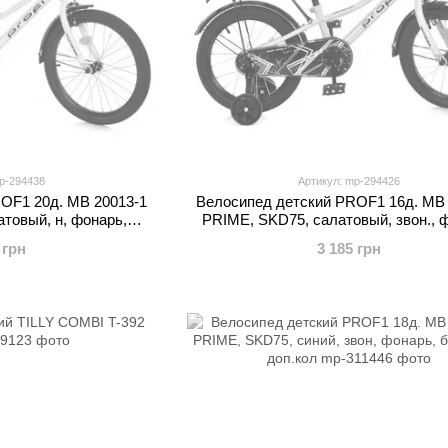
p-294438
Артикул: mp-294426
OF1 20д. MB 20013-1
Велосипед детский PROF1 16д. MB 
товый, н, фонарь,
PRIME, SKD75, салатовый, звон., 
 подножка
багажник, доп.кол
 грн
3 185 грн