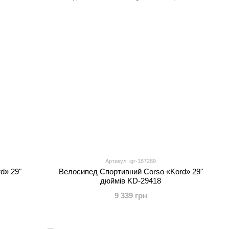
Артикул: igr-187289
d» 29"
Велоcипед Спортивний Corso «Kord» 29"
дюймів KD-29418
9 339 грн