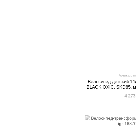
Артикул: m
Велосипед детский 1
BLACK OXIC, SKD85, ма
алюм.руль, винис, о
4 273
корзина, доп.