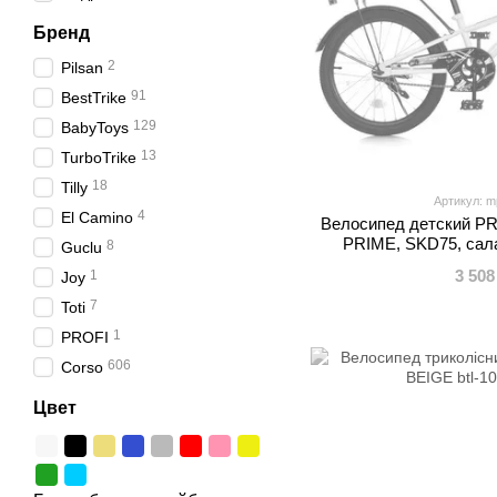
Бренд
2
Pilsan
91
BestTrike
129
BabyToys
13
TurboTrike
18
Tilly
Артикул: m
4
El Camino
Велосипед детский PR
PRIME, SKD75, сала
8
Guclu
багажник,
3 508
1
Joy
7
Toti
1
PROFI
606
Corso
Цвет