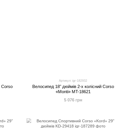
Артикул: igr-182932
 Corso
Велосипед 18" дюймів 2-х колісний Corso
«Monti» MT-18621
5 076 грн