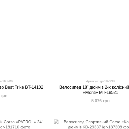
gr-168709
Артикул: igr-182938
 Best Trike BT-14192
Велосипед 18" дюймів 2-х колісний
«Monti» MT-18521
 грн
5 076 грн