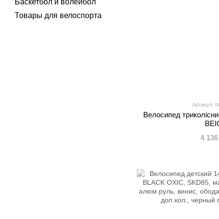
Баскетбол и волейбол
Товары для велоспорта
Артикул: b
Велосипед триколісни
BEI
4 136