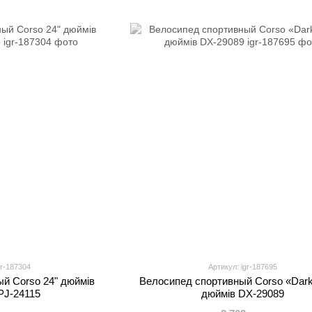
gr-187304
Артикул: igr-187695
й Corso 24" дюймів
Велосипед спортивный Corso «Dark
 PJ-24115
дюймів DX-29089