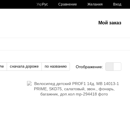
Сравнение
Укр
Рус
Желания
Вход
Мой заказ
ле
сначала дороже
по названию
Отображение: