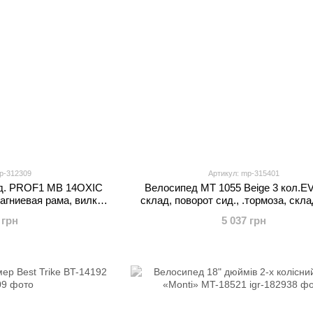
p-312309
Артикул: mp-315401
4д. PROF1 MB 14OXIC
Велосипед MT 1055 Beige 3 кол.EV
гниевая рама, вилка,
склад, поворот сид., .тормоза, скла
бода, пласт.крыла,
подшип., сумка мал/вел, беже
 грн
5 037 грн
кол., черный