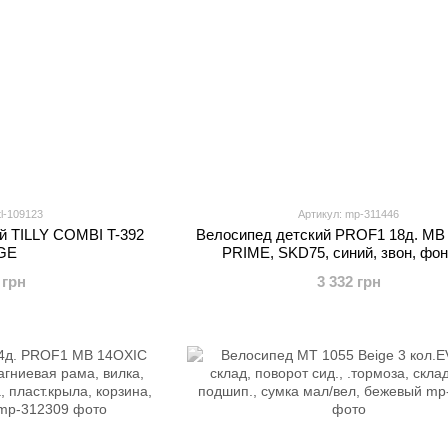
tl-109123
Артикул: mp-311446
й TILLY COMBI T-392
Велосипед детский PROF1 18д. MB 
GE
PRIME, SKD75, синий, звон, фон
багажник, доп.кол
 грн
3 332 грн