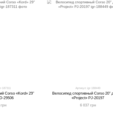
gr-187311
Артикул: igr-188449
й Corso «Kord» 29"
Велосипед спортивный Corso 20" 
D-29506
«Project» PJ-20197
 грн
6 037 грн