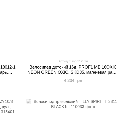
Артикул: mp-312314
18012-1
Велосипед детский 16д. PROF1 MB 16OXIC
арь,
NEON GREEN OXIC, SKD85, магниевая рама,
вилка, алюм.руль, винис, обода, пласт.крыла,
4 234 грн
корзина, доп.кол., салатовый