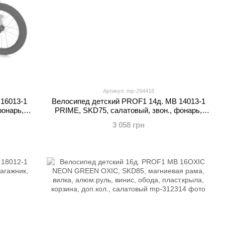
Артикул: mp-294418
16013-1
Велосипед детский PROF1 14д. MB 14013-1
фонарь,
PRIME, SKD75, салатовый, звон., фонарь,
багажник, доп.кол
3 058 грн