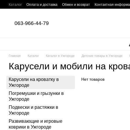
Перейти к основному контенту
Каталог
Оплата и доставка
Обмен и возврат
Контактная информ
063-966-44-79
Главная
Каталог
Каталог в Ужгороде
Детские товары в Ужгороде
Карусели и мобили на кров
Карусели на кроватку в
Нет товаров
Ужгороде
Погремушки и грызунки в
Ужгороде
Подвески и растяжки в
Ужгороде
Развивающие и игровые
коврики в Ужгороде