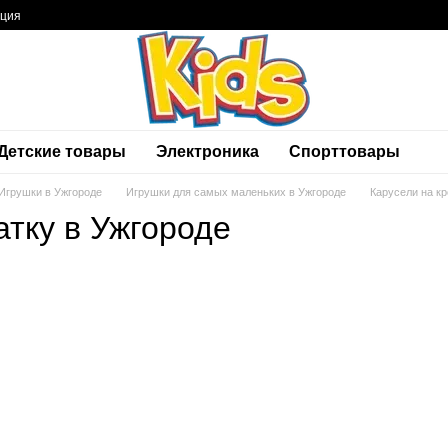
ация
Детские товары
Электроника
Спорттовары
Игрушки в Ужгороде
Игрушки для самых маленьких в Ужгороде
Карусели на кр
атку в Ужгороде