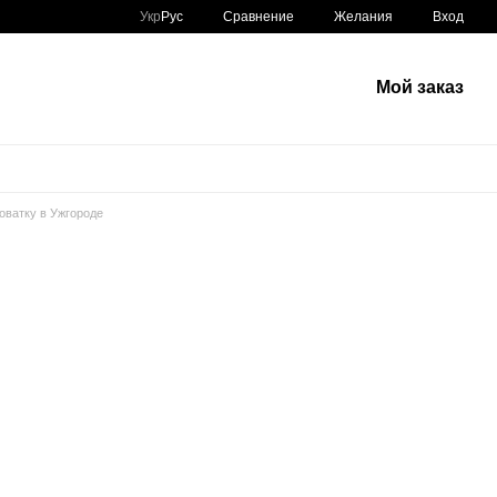
Сравнение
Укр
Рус
Желания
Вход
Мой заказ
оватку в Ужгороде