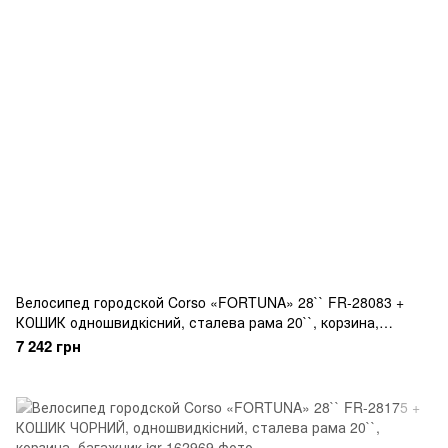
Велосипед городской Corso «FORTUNA» 28`` FR-28083 +
КОШИК одношвидкісний, сталева рама 20``, корзина,
багажник
7 242 грн