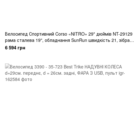
Велоcипед Спортивний Corso «NITRO» 29" дюймів NT-29129
рама сталева 19", обладнання SunRun швидкість 21, зібран
на 75
6 594 грн