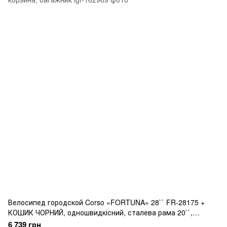
Велосипед городской Corso «FORTUNA» 28`` FR-28175 +
КОШИК ЧОРНИЙ, одношвидкісний, сталева рама 20``,
корзина, багажник
6 739 грн