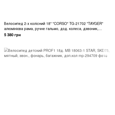
Велосипед 2-х колісний 18" "CORSO" TG-21702 "TAYGER"
алюмінієва рама, ручне гальмо, дод. колеса, дзвоник,
бутилочка, зібран на 85
5 380 грн