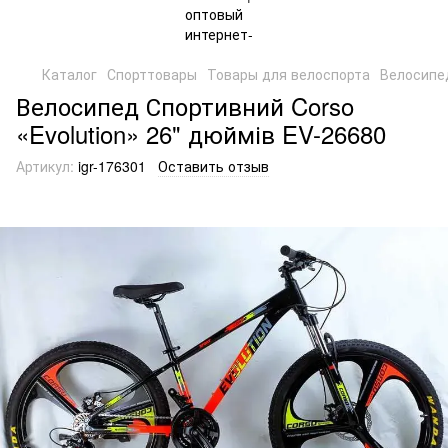
Каталог
Спорттовары
Товары для велоспорта
Велосипе
Велоcипед Спортивний Corso
«Evolution» 26" дюймів EV-26680
Артикул:
igr-176301
Оставить отзыв