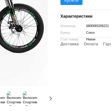
Купити
Характеристики
Штрихкод
6800083206221
Бренд
Corso
Стан товару
Новое
Доставка
Оплата
Гар