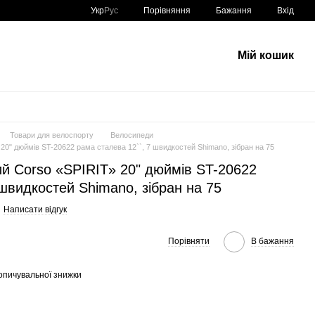
Порівняння
Укр
Рус
Бажання
Вхід
Мій кошик
Товари для велоспорту
Велосипеди
0" дюймів ST-20622 рама сталева 12``, 7 швидкостей Shimano, зібран на 75
й Corso «SPIRIT» 20" дюймів ST-20622
 швидкостей Shimano, зібран на 75
Написати відгук
Порівняти
В бажання
опичувальної знижки