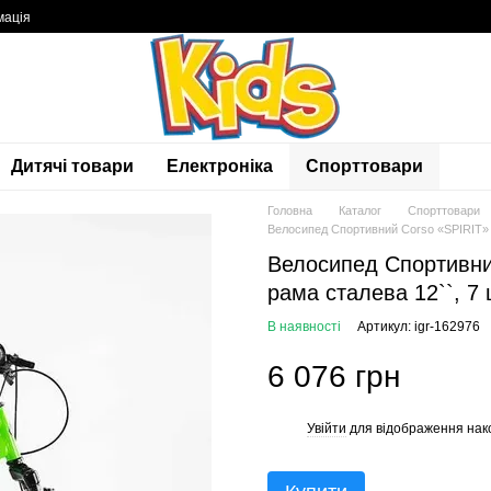
мація
Дитячі товари
Електроніка
Спорттовари
Головна
Каталог
Спорттовари
Велосипед Спортивний Corso «SPIRIT» 2
Велосипед Спортивни
рама сталева 12``, 7
В наявності
Артикул: igr-162976
6 076 грн
Увійти
для відображення нак
%