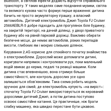
Bluetooth, а світлові ефекти додають відчуття справжнього
транспорту. У таких моделях саме поєднання музики, світла
та великого кузова часто формує перше враження: дитина
бачить не просто акумуляторну іграшку, а власний
автомобіль. Дитячий електромобіль Джип Toyota FJ Cruiser
2566AEBLR-5 добре підходить для прогулянок біля будинку,
на закритій території, на дачній ділянці, у дворі приватного
будинку або на рівній парковій доріжці. Важливо обирати
безпечне місце, де немає автомобілів, різких перепадів
висоти, глибоких ям і мокрих слизьких ділянок.
Керування 2,4G корисне для спокійного початку знайомства
з електромобілем. Дорослий може допомагати дитині,
коригувати напрямок і контролювати рух, поки маленький
водій звикає до керма, педалі та реакції машини. Коли
дитина стає впевненішою, вона отримує більше
самостійності, але контроль дорослих усе одно
залишається обов’язковим. Така схема робить модель
зручною для сімей, де електромобіль купують «на виріст»:
спочатку Toyota FJ Cruiser використовується як керований
дорослими дитячий Джип, а потім дитина поступово
освоює самостійне катання. Це практичніше, ніж брати
слабку машинку, яка швидко перестане бути цікавою.