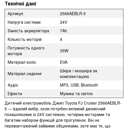
Технічні дані
Артикул
2566AEBLR-5
Напруга системи
24V
Ємність акумулятора
7Ah
Кількість моторів
4
Потужність одного
35W
мотора
Матеріал коліс
EVA
Шкіра / екошкіра за
Матеріал сидіння
комплектацією
Аудіо
MP3, USB, Bluetooth
Ефекти
Музика та світло
Дитячий електромобіль Джип Toyota FJ Cruiser 2566AEBLR-
5 — вдалий вибір, коли потрібен великий двомісний
позашляховик із 24V системою, чотирма моторами та
багатим набором функцій для прогулянок. Він не
перевантажений зайвими обіцянками, зате має те, що