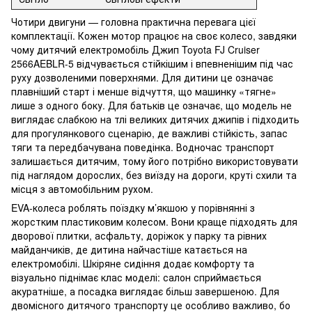
Чотири двигуни — головна практична перевага цієї
комплектації. Кожен мотор працює на своє колесо, завдяки
чому дитячий електромобіль Джип Toyota FJ Cruiser
2566AEBLR-5 відчувається стійкішим і впевненішим під час
руху дозволеними поверхнями. Для дитини це означає
плавніший старт і менше відчуття, що машинку «тягне»
лише з одного боку. Для батьків це означає, що модель не
виглядає слабкою на тлі великих дитячих джипів і підходить
для прогулянкового сценарію, де важливі стійкість, запас
тяги та передбачувана поведінка. Водночас транспорт
залишається дитячим, тому його потрібно використовувати
під наглядом дорослих, без виїзду на дороги, круті схили та
місця з автомобільним рухом.
EVA-колеса роблять поїздку м’якшою у порівнянні з
жорстким пластиковим колесом. Вони краще підходять для
дворової плитки, асфальту, доріжок у парку та рівних
майданчиків, де дитина найчастіше катається на
електромобілі. Шкіряне сидіння додає комфорту та
візуально піднімає клас моделі: салон сприймається
акуратніше, а посадка виглядає більш завершеною. Для
двомісного дитячого транспорту це особливо важливо, бо