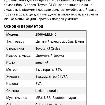
самостійно. В образі Toyota FJ Cruiser важлива не лише
схожість із відомим позашляховим автомобілем, а й сама
подача моделі: це дитячий Джип із характером, а не легка
міська машинка для коротких поїздок у кімнаті.
Основні параметри
Модель
2566AEBLR-5
Тип товару
Дитячий електромобіль Джип
Стилістика
Toyota FJ Cruiser
Кількість місць
Двомісний формат
Колір
зелений
Мотори
4 мотори по 35W
Живлення
1 акумулятор 24V7Ah
Колеса
EVA
Сидіння
Шкіряне сидіння
Мультимедіа
MP3, USB, Bluetooth, музика
Світло
Світлові ефекти