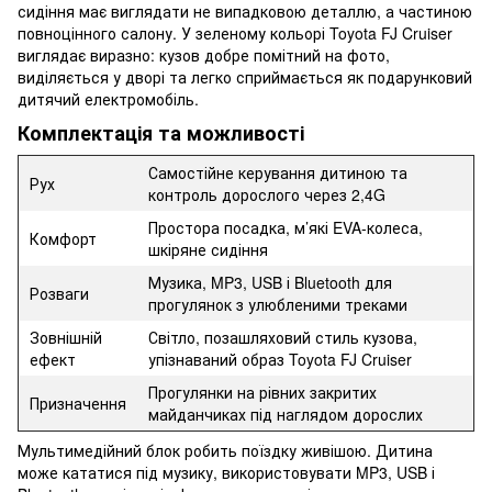
сидіння має виглядати не випадковою деталлю, а частиною
повноцінного салону. У зеленому кольорі Toyota FJ Cruiser
виглядає виразно: кузов добре помітний на фото,
виділяється у дворі та легко сприймається як подарунковий
дитячий електромобіль.
Комплектація та можливості
Самостійне керування дитиною та
Рух
контроль дорослого через 2,4G
Простора посадка, м’які EVA-колеса,
Комфорт
шкіряне сидіння
Музика, MP3, USB і Bluetooth для
Розваги
прогулянок з улюбленими треками
Зовнішній
Світло, позашляховий стиль кузова,
ефект
упізнаваний образ Toyota FJ Cruiser
Прогулянки на рівних закритих
Призначення
майданчиках під наглядом дорослих
Мультимедійний блок робить поїздку живішою. Дитина
може кататися під музику, використовувати MP3, USB і