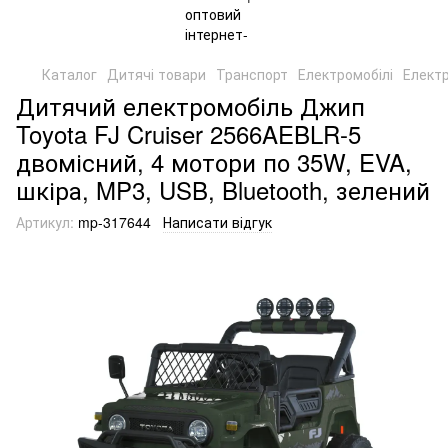
Каталог
Дитячі товари
Транспорт
Електромобілі
Елект
Дитячий електромобіль Джип
Toyota FJ Cruiser 2566AEBLR-5
двомісний, 4 мотори по 35W, EVA,
шкіра, MP3, USB, Bluetooth, зелений
Артикул:
mp-317644
Написати відгук