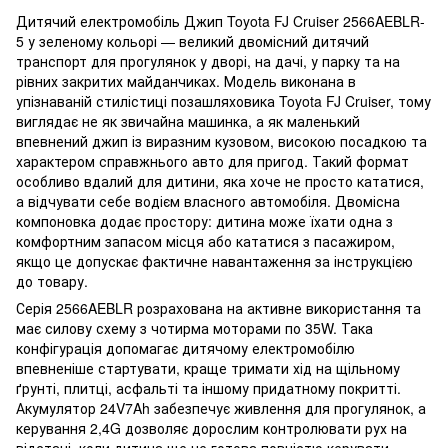
Дитячий електромобіль Джип Toyota FJ Cruiser 2566AEBLR-
5 у зеленому кольорі — великий двомісний дитячий
транспорт для прогулянок у дворі, на дачі, у парку та на
рівних закритих майданчиках. Модель виконана в
упізнаваній стилістиці позашляховика Toyota FJ Cruiser, тому
виглядає не як звичайна машинка, а як маленький
впевнений джип із виразним кузовом, високою посадкою та
характером справжнього авто для пригод. Такий формат
особливо вдалий для дитини, яка хоче не просто кататися,
а відчувати себе водієм власного автомобіля. Двомісна
компоновка додає простору: дитина може їхати одна з
комфортним запасом місця або кататися з пасажиром,
якщо це допускає фактичне навантаження за інструкцією
до товару.
Серія 2566AEBLR розрахована на активне використання та
має силову схему з чотирма моторами по 35W. Така
конфігурація допомагає дитячому електромобілю
впевненіше стартувати, краще тримати хід на щільному
ґрунті, плитці, асфальті та іншому придатному покритті.
Акумулятор 24V7Ah забезпечує живлення для прогулянок, а
керування 2,4G дозволяє дорослим контролювати рух на
відстані, коли дитина ще не готова повністю керувати