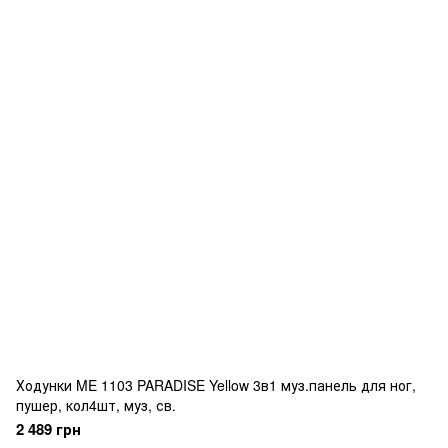
Ходунки ME 1103 PARADISE Yellow 3в1 муз.панель для ног,
пушер, кол4шт, муз, св.
2 489 грн