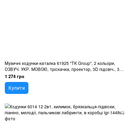
Музичні ходунки-каталка 61925 "TK Group", 2 кольори,
ОЗВУЧ. УКР. МОВОЮ, тріскачка, проектор, 3D підсвіч., 3
пісні, мелодії, сортер, у коробці
1 274 грн
Купити