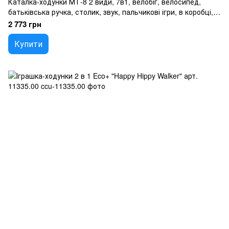
Каталка-ходунки МТ-8 2 види, 7в1, велобіг, велосипед,
батьківська ручка, столик, звук, пальчикові ігри, в коробці,
ВИДАЄТЬСЯ МІКС
2 773 грн
Купити