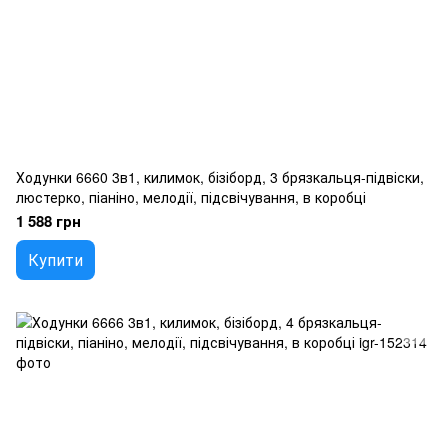
Ходунки 6660 3в1, килимок, бізіборд, 3 брязкальця-підвіски,
люстерко, піаніно, мелодії, підсвічування, в коробці
1 588 грн
Купити