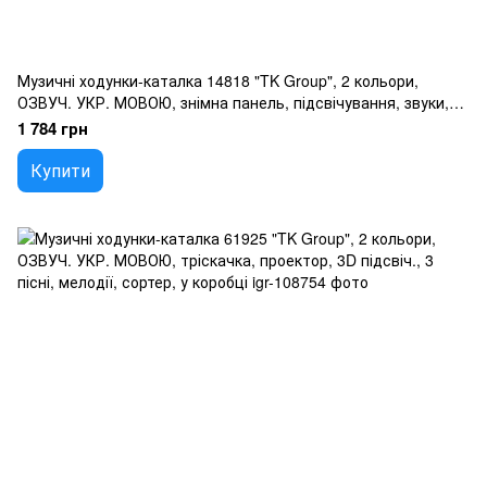
Музичні ходунки-каталка 14818 "TK Group", 2 кольори,
ОЗВУЧ. УКР. МОВОЮ, знімна панель, підсвічування, звуки,
пісні, стопор коліс, в коробці
1 784 грн
Купити