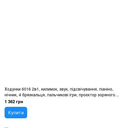
Ходунки 6016 2в1, килимок, звук, підсвічування, піаніно,
нічник, 4 брязкальця, пальчикові ігри, проєктор зоряного
неба, в коробці
1 362 грн
Купити