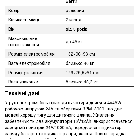
Багги
Колір
рожевий
Кількість місць
2 місця
Вік
від 3 років
Максимальне
до 45 кг
навантаження
Розмір електромобіля
132×96×93 см
Вага електромобіля
близько 40 кг
Розмір упаковки
129×75,5×51 см
Вага упаковки
близько 46,3 кг
Технічні дані
У рух електромобіль приводять чотири двигуни 4×45W з
робочою напругою 24V та обертами RPM18000, що дає
моделі хорошу тягу для дитячого джипа. Живлення
забезпечують два акумулятори 12V12Ah, використовується
зарядний пристрій 24V/1000mA, передбачені індикатор
заряду батареї та індикатор заряджання. Повна зарядка