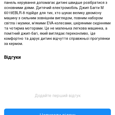
панель керування допомагає дитині швидше розібратися з
основними діями. Дитячий електромобіль Джип Багги M
6019EBLR-8 підійде для тих, хто шукає велику двомісну
машину з сильним зовнішнім виглядом, повним набором
світла і музики, м'якими EVA-колесами, шкіряними сидіннями
та чотирма моторами. Це не маленька легкова машинка, а
помітний джип-багі, який виглядає переконливо, їде
комфортно та дарує дитині відчуття справжньої прогулянки
за кермом.
Відгуки
Додайте перший відгук
Написати відгук