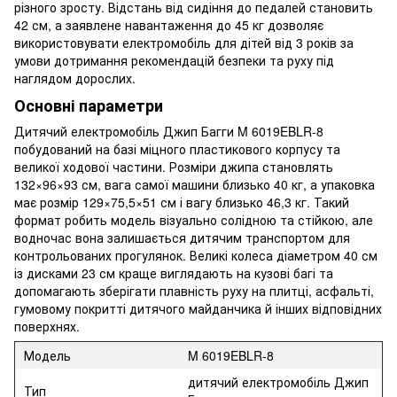
різного зросту. Відстань від сидіння до педалей становить
42 см, а заявлене навантаження до 45 кг дозволяє
використовувати електромобіль для дітей від 3 років за
умови дотримання рекомендацій безпеки та руху під
наглядом дорослих.
Основні параметри
Дитячий електромобіль Джип Багги M 6019EBLR-8
побудований на базі міцного пластикового корпусу та
великої ходової частини. Розміри джипа становлять
132×96×93 см, вага самої машини близько 40 кг, а упаковка
має розмір 129×75,5×51 см і вагу близько 46,3 кг. Такий
формат робить модель візуально солідною та стійкою, але
водночас вона залишається дитячим транспортом для
контрольованих прогулянок. Великі колеса діаметром 40 см
із дисками 23 см краще виглядають на кузові багі та
допомагають зберігати плавність руху на плитці, асфальті,
гумовому покритті дитячого майданчика й інших відповідних
поверхнях.
Модель
M 6019EBLR-8
дитячий електромобіль Джип
Тип