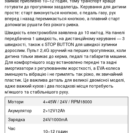
займає приблизно 10–12 годин, тому транспорт краще
готувати до прогулянки заздалегідь. Керування для дитини
просте: старт виконується кнопкою, є педаль газу, рух
вперед і назад перемикається кнопкою, а плавний старт
допомагає рушати без різкого ривка.
Швидкість електромобіля заявлена до 10 км/год. На панелі
передбачена 1 швидкість, на дистанційному керуванні — 3
швидкості, також є STOP BUTTON для швидкої зупинки
дорослим. Пульт 2,4G зручний на перших прогулянках, коли
дитина тільки звикає до керма, педалі та габаритів машини.
Для комфортнішого ходу встановлено передні та задні
амортизатори з регулюванням жорсткості, а EVA-колеса
зменшують вібрацію і не гримлять так різко, як звичайний
пластик. Це важлива деталь для великої двомісної моделі,
адже важкий кузов і два посадкові місця потребують
м'якшого та стабільнішого руху.
Мотори
4×45W / 24V / RPM18000
Акумулятор
2×12V12Ah
Зарядка
24V/1000mA
Час
10–12 годин