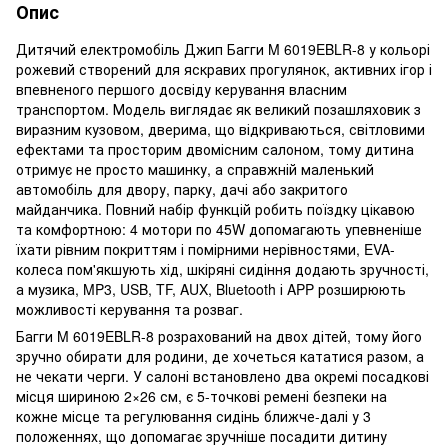
Опис
Дитячий електромобіль Джип Багги M 6019EBLR-8 у кольорі
рожевий створений для яскравих прогулянок, активних ігор і
впевненого першого досвіду керування власним
транспортом. Модель виглядає як великий позашляховик з
виразним кузовом, дверима, що відкриваються, світловими
ефектами та просторим двомісним салоном, тому дитина
отримує не просто машинку, а справжній маленький
автомобіль для двору, парку, дачі або закритого
майданчика. Повний набір функцій робить поїздку цікавою
та комфортною: 4 мотори по 45W допомагають упевненіше
їхати рівним покриттям і помірними нерівностями, EVA-
колеса пом'якшують хід, шкіряні сидіння додають зручності,
а музика, MP3, USB, TF, AUX, Bluetooth і APP розширюють
можливості керування та розваг.
Багги M 6019EBLR-8 розрахований на двох дітей, тому його
зручно обирати для родини, де хочеться кататися разом, а
не чекати черги. У салоні встановлено два окремі посадкові
місця шириною 2×26 см, є 5-точкові ремені безпеки на
кожне місце та регулювання сидінь ближче-далі у 3
положеннях, що допомагає зручніше посадити дитину