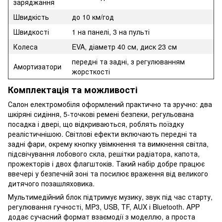
заряджання
Швидкість
до 10 км/год
Швидкості
1 на панелі, 3 на пульті
Колеса
EVA, діаметр 40 см, диск 23 см
передні та задні, з регулюванням
Амортизатори
жорсткості
Комплектація та можливості
Салон електромобіля оформлений практично та зручно: два
шкіряні сидіння, 5-точкові ремені безпеки, регульована
посадка і двері, що відкриваються, роблять поїздку
реалістичнішою. Світлові ефекти включають передні та
задні фари, окрему кнопку увімкнення та вимкнення світла,
підсвічування лобового скла, решітки радіатора, капота,
прожекторів і двох флагштоків. Такий набір добре працює
ввечері у безпечній зоні та посилює враження від великого
дитячого позашляховика.
Мультимедійний блок підтримує музику, звук під час старту,
регулювання гучності, MP3, USB, TF, AUX і Bluetooth. APP
додає сучасний формат взаємодії з моделлю, а проста