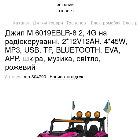
Каталог
Дитячі товари
Транспорт
Електромобілі
Елект
Джип M 6019EBLR-8 2, 4G на
радіокеруванні, 2*12V12AH, 4*45W,
MP3, USB, TF, BLUETOOTH, EVA,
APP, шкіра, музика, світло,
рожевий
Артикул:
mp-304790
Написати відгук