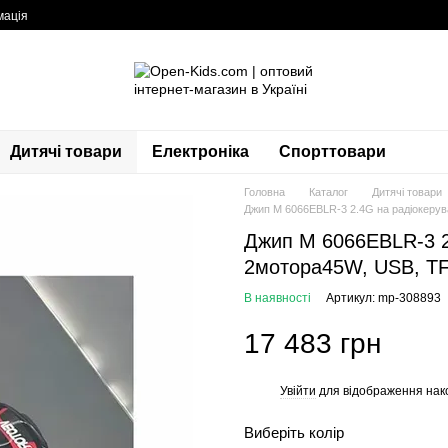
мація
Дитячі товари
Електроніка
Спорттовари
Головна
Каталог
Дитячі товари
Джип M 6066EBLR-3 2.4G на радіокерува
Джип M 6066EBLR-3 2
2мотора45W, USB, TF,
В наявності
Артикул: mp-308893
17 483 грн
Увійти
для відображення нак
%
Виберіть колір