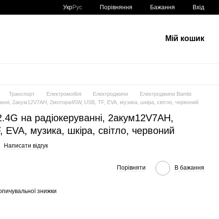
Порівняння
Укр
Рус
Бажання
Вхід
Мій кошик
Транспорт
Електромобілі
Електроджипи
Електроджипи Bambi
нні, 2акум12V7AH, 2мотора45W, USB, TF, EVA, музика, шкіра, світло, червоний
.4G на радіокеруванні, 2акум12V7AH,
 EVA, музика, шкіра, світло, червоний
Написати відгук
Порівняти
В бажання
опичувальної знижки