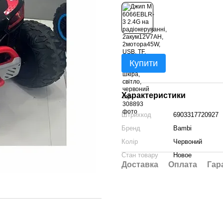
Купити
Характеристики
Штрихкод
6903317720927
Бренд
Bambi
Колір
Червоний
Стан товару
Новое
Доставка
Оплата
Гар