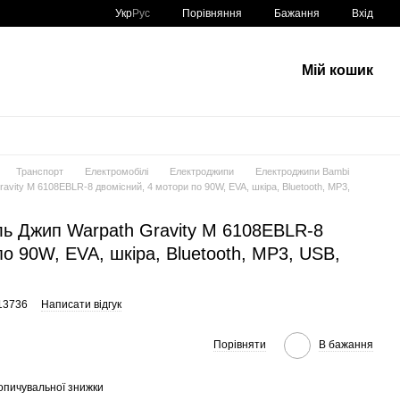
Порівняння
Укр
Рус
Бажання
Вхід
Мій кошик
Транспорт
Електромобілі
Електроджипи
Електроджипи Bambi
avity M 6108EBLR-8 двомісний, 4 мотори по 90W, EVA, шкіра, Bluetooth, MP3,
ль Джип Warpath Gravity M 6108EBLR-8
по 90W, EVA, шкіра, Bluetooth, MP3, USB,
13736
Написати відгук
Порівняти
В бажання
опичувальної знижки