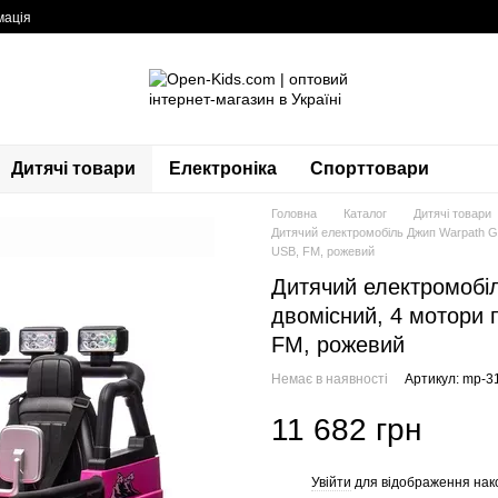
мація
Дитячі товари
Електроніка
Спорттовари
Головна
Каталог
Дитячі товари
Дитячий електромобіль Джип Warpath Gr
USB, FM, рожевий
Дитячий електромобі
двомісний, 4 мотори 
FM, рожевий
Немає в наявності
Артикул: mp-3
11 682 грн
Увійти
для відображення нак
%