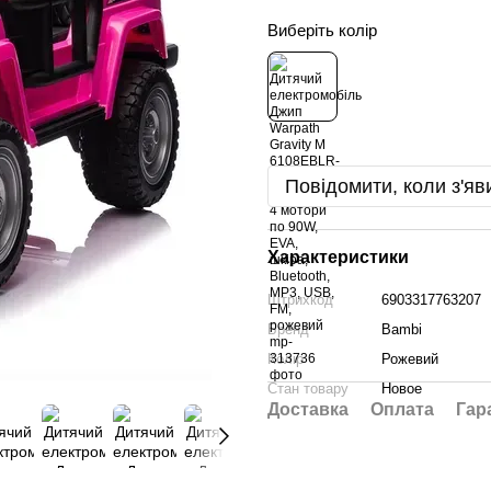
Виберіть колір
Повідомити, коли з'яв
Характеристики
Штрихкод
6903317763207
Бренд
Bambi
Колір
Рожевий
Стан товару
Новое
Доставка
Оплата
Гар