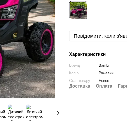
Повідомити, коли з'яв
Характеристики
Бренд
Bambi
Колір
Рожевий
Стан товару
Новое
Доставка
Оплата
Гар