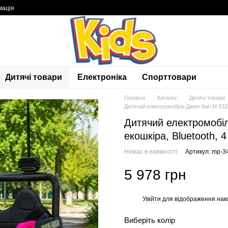
мація
Дитячі товари
Електроніка
Спорттовари
Головна
Каталог
Дитячі товари
Дитячий електромобіль Джип-багі M 632
Дитячий електромобі
екошкіра, Bluetooth, 
Немає в наявності
Артикул: mp-3
5 978 грн
Увійти
для відображення нак
%
Виберіть колір