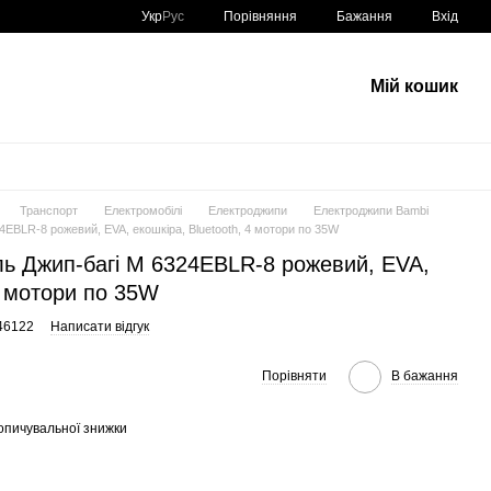
Порівняння
Укр
Рус
Бажання
Вхід
Мій кошик
Транспорт
Електромобілі
Електроджипи
Електроджипи Bambi
4EBLR-8 рожевий, EVA, екошкіра, Bluetooth, 4 мотори по 35W
ль Джип-багі M 6324EBLR-8 рожевий, EVA,
4 мотори по 35W
46122
Написати відгук
Порівняти
В бажання
опичувальної знижки