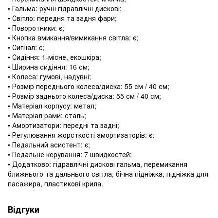
• Гальма: ручні гідравлічні дискові;
• Світло: передня та задня фари;
• Поворотники: є;
• Кнопка вмикання/вимикання світла: є;
• Сигнал: є;
• Сидіння: 1-місне, екошкіра;
• Ширина сидіння: 16 см;
• Колеса: гумові, надувні;
• Розмір переднього колеса/диска: 55 см / 40 см;
• Розмір заднього колеса/диска: 55 см / 40 см;
• Матеріал корпусу: метал;
• Матеріал рами: сталь;
• Амортизатори: передні та задні;
• Регулювання жорсткості амортизаторів: є;
• Педальний асистент: є;
• Педальне керування: 7 швидкостей;
• Додатково: гідравлічні дискові гальма, перемикання
ближнього та дальнього світла, бічна підніжка, підніжка для
пасажира, пластикові крила.
Відгуки