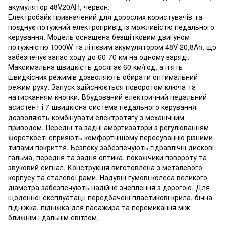
акумулятор 48V20AH, червон.
Електробайк призначений для дорослих користувачів та
поєднує потужний електропривід із можливістю педального
керування. Модель оснащена безщітковим двигуном
потужністю 1000W та літієвим акумулятором 48V 20,8Ah, що
забезпечує запас ходу до 60-70 км на одному заряді.
Максимальна швидкість досягає 60 км/год, а п'ять
швидкісних режимів дозволяють обирати оптимальний
режим руху. Запуск здійснюється поворотом ключа та
натисканням кнопки. Вбудований електричний педальний
асистент і 7-швидкісна система педального керування
дозволяють комбінувати електротягу з механічним
приводом. Передні та задні амортизатори з регулюванням
жорсткості сприяють комфортнішому пересуванню різними
типами покриття. Безпеку забезпечують гідравлічні дискові
гальма, передня та задня оптика, покажчики повороту та
звуковий сигнал. Конструкція виготовлена з металевого
корпусу та сталевої рами. Надувні гумові колеса великого
діаметра забезпечують надійне зчеплення з дорогою. Для
щоденної експлуатації передбачені пластикові крила, бічна
підніжка, підніжка для пасажира та перемикання між
ближнім і дальнім світлом.