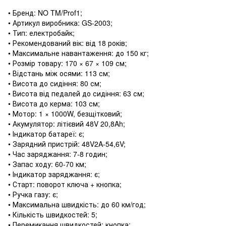
• Бренд: NO TM/Prof1;
• Артикул виробника: GS-2003;
• Тип: електробайк;
• Рекомендований вік: від 18 років;
• Максимальне навантаження: до 150 кг;
• Розмір товару: 170 × 67 × 109 см;
• Відстань між осями: 113 см;
• Висота до сидіння: 80 см;
• Висота від педалей до сидіння: 63 см;
• Висота до керма: 103 см;
• Мотор: 1 × 1000W, безщітковий;
• Акумулятор: літієвий 48V 20,8Ah;
• Індикатор батареї: є;
• Зарядний пристрій: 48V2A-54,6V;
• Час заряджання: 7-8 годин;
• Запас ходу: 60-70 км;
• Індикатор заряджання: є;
• Старт: поворот ключа + кнопка;
• Ручка газу: є;
• Максимальна швидкість: до 60 км/год;
• Кількість швидкостей: 5;
• Перемикання швидкостей: кнопка;