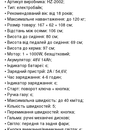
• Артикул виробника: HZ-2002;
• Тип: електробайк;
• Рекомендований вік: від 18 років;
• Максимальне навантаження: до 120 кг;
• Розмір товару: 167 × 62 × 108 см;
• Відстань між осями: 106 см;
• Висота до сидіння: 80 см;
• Висота від педалей до сидіння: 69 см;
• Висота до керма: 97 см;
• Мотор: 1 × 1000W, безщітковий;
• Акумулятор: 48V 14Ah;
• Індикатор батареї: є;
• Зарядний пристрій: 2A / 54,6V;
• Час заряджання: 4-6 годин;
• Індикатор заряджання: є;
• Старт: поворот ключа + кнопка;
• Ручка газу: є;
• Максимальна швидкість: до 40 км/год;
• Кількість швидкостей: 5;
• Перемикання швидкостей: кнопка;
• Гальма: ручні механічні дискові;
• Світло: передня та задня фари;
• Кнопка вмикання/вимикання світла: є;