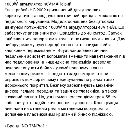
1000W, акумулятор 48V14AHсірий.
ЕлектробайкHZ-2002 призначений для дорослих
користувачів та поєднує електричний привід із можливістю
педального керування. Модель оснащена безщітковим
двигуном потужністю 1000W та акумулятором 48V 14Ah, що
забезпечує впевнений рух і швидкість до 40 км/год. Запуск
здійснюється поворотом ключа та натисканням кнопки. Для
вибору режиму руху передбачено п'ять швидкостей із
кнопковим перемиканням. Вбудований електричний
педальний асистент допомагає зменшити навантаження під
час педалювання, а 7-швидкісна трансмісія дозволяє
використовувати байк як у комбінованому, так і в
механічному режимі. Передні та задні амортизатори
сприяють комфортнішому пересуванню по різних типах
дорожнього покриття. Безпеку забезпечують механічні
дискові гальма, передня та задня світлотехніка, а також
звуковий сигнал. Надувні гумові колеса діаметром 55 см
забезпечують надійне зчеплення з дорогою. Конструкція
виконана на сталевій рамі з металевим корпусом та
доповнена пластиковими крилами й бічною підніжкою.
• Бренд: NO TM/Prof1;