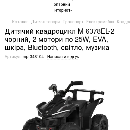
Каталог
Дитячі товари
Транспорт
Електромобілі
Квадр
Дитячий квадроцикл M 6378EL-2
чорний, 2 мотори по 25W, EVA,
шкіра, Bluetooth, світло, музика
Артикул:
mp-348104
Написати відгук