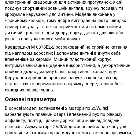
електричний квадроцикл для активних прогулянок, який
поєднує спортивний зовнішній вигляд, зручну посадку та
зрозуміле керування для дитини. Модель виконана у
чорнийому кольорі, тому добре виглядає на фото, швидко
привертає увагу та легко сприймається як самостійний
дитячий транспорт для двору, парку, дачної ділянки або
рівного прогулянкового майданчика.
Квадроцикл M 6378EL-2 розрахований на спокійне катання
під наглядом дорослих і допомагає дитині відчути себе
впевненіше за кермом. Міцний пластиковий корпус
витримує звичайне щоденне використання, а декоративний
спойлер додає дизайну більш спортивного характеру.
Керування зроблене простим: запуск із кнопки, рух від
педалі газу та перемикання напрямку вперед-назад без
складних налаштувань.
Основні параметри
В основі моделі встановлені 2 мотори по 25W, які
забезпечують плавний старт і впевнений рух по рівному
асфальту, плитці, щільній доріжці або іншій відповідній
поверхні. Акумулятор 12V/9Ah дає хороший запас часу для
прогулянки, а індикатор заряду допомагає вчасно зрозуміти,