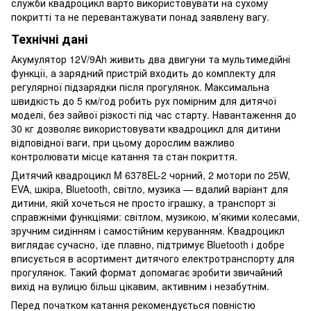
служби квадроцикл варто використовувати на сухому
покритті та не перевантажувати понад заявлену вагу.
Технічні дані
Акумулятор 12V/9Ah живить два двигуни та мультимедійні
функції, а зарядний пристрій входить до комплекту для
регулярної підзарядки після прогулянок. Максимальна
швидкість до 5 км/год робить рух помірним для дитячої
моделі, без зайвої різкості під час старту. Навантаження до
30 кг дозволяє використовувати квадроцикл для дитини
відповідної ваги, при цьому дорослим важливо
контролювати місце катання та стан покриття.
Дитячий квадроцикл M 6378EL-2 чорний, 2 мотори по 25W,
EVA, шкіра, Bluetooth, світло, музика — вдалий варіант для
дитини, якій хочеться не просто іграшку, а транспорт зі
справжніми функціями: світлом, музикою, м’якими колесами,
зручним сидінням і самостійним керуванням. Квадроцикл
виглядає сучасно, їде плавно, підтримує Bluetooth і добре
вписується в асортимент дитячого електротранспорту для
прогулянок. Такий формат допомагає зробити звичайний
вихід на вулицю більш цікавим, активним і незабутнім.
Перед початком катання рекомендується повністю