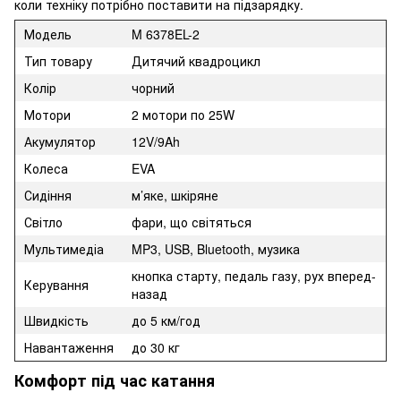
коли техніку потрібно поставити на підзарядку.
Модель
M 6378EL-2
Тип товару
Дитячий квадроцикл
Колір
чорний
Мотори
2 мотори по 25W
Акумулятор
12V/9Ah
Колеса
EVA
Сидіння
м’яке, шкіряне
Світло
фари, що світяться
Мультимедіа
MP3, USB, Bluetooth, музика
кнопка старту, педаль газу, рух вперед-
Керування
назад
Швидкість
до 5 км/год
Навантаження
до 30 кг
Комфорт під час катання