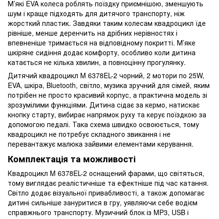
М’які EVA колеса роблять поїздку приємнішою, зменшують
шум і краще підходять для дитячого транспорту, ніж
жорсткий пластик. Завдяки таким колесам квадроцикл їде
рівніше, менше деренчить на дрібних нерівностях і
впевненіше тримається на відповідному покритті. М’яке
шкіряне сидіння додає комфорту, особливо коли дитина
катається не кілька хвилин, а повноцінну прогулянку.
Дитячий квадроцикл M 6378EL-2 чорний, 2 мотори по 25W,
EVA, шкіра, Bluetooth, світло, музика зручний для сімей, яким
потрібен не просто красивий корпус, а практична модель зі
зрозумілими функціями. Дитина сідає за кермо, натискає
кнопку старту, вибирає напрямок руху та керує поїздкою за
допомогою педалі. Така схема швидко освоюється, тому
квадроцикл не потребує складного звикання і не
перевантажує малюка зайвими елементами керування.
Комплектація та можливості
Квадроцикл M 6378EL-2 оснащений фарами, що світяться,
тому виглядає реалістичніше та ефектніше під час катання.
Світло додає візуальної привабливості, а також допомагає
дитині сильніше зануритися в гру, уявляючи себе водієм
справжнього транспорту. Музичний блок із MP3, USB і