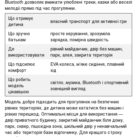
Bluetooth дозволяє вмикати улюблені треки, казки або веселі
мелодії прямо під час прогулянки.
Що отримує
власний транспорт для активної гри
дитина
Що зручно
просте керування, зрозуміла
батькам
зарядка, помірна швидкість
Де
рівний майданчик, двір без машин,
використовувати
парк, алея, закрита територія
Що підсилює
EVA колеса, м’яке сидіння, плавний
комфорт
хід
Що робить
світло, музика, Bluetooth і спортивний
модель
зовнішній вигляд
цікавішою
Модель добре підходить для прогулянок на безпечних
рівних територіях, де дитина може кататися без машин і
різких перешкод. Оптимальні місця для використання —
двір приватного будинку, закритий майданчик біля дому,
парк, сквер, пішохідна зона, шкільний двір у ненавчальний
час або територія бази відпочинку. Для кращого строку