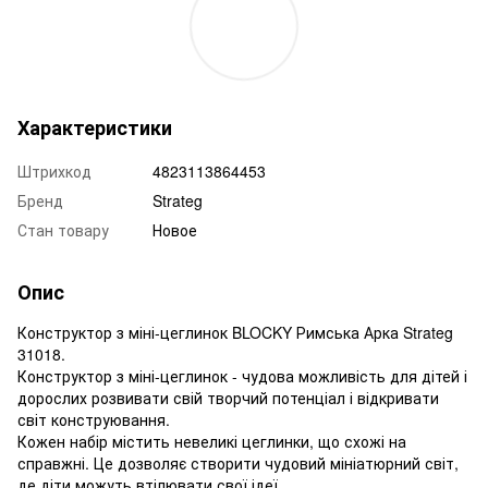
Характеристики
Штрихкод
4823113864453
Бренд
Strateg
Стан товару
Новое
Опис
Конструктор з міні-цеглинок BLOCKY Римська Арка Strateg
31018.
Конструктор з міні-цеглинок - чудова можливість для дітей і
дорослих розвивати свій творчий потенціал і відкривати
світ конструювання.
Кожен набір містить невеликі цеглинки, що схожі на
справжні. Це дозволяє створити чудовий мініатюрний світ,
де діти можуть втілювати свої ідеї.