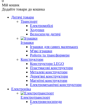
0
Мій кошик
Додайте товари до кошика
Дитячі товари
Транспорт
Електромобілі
Ходунки
Велосипеди дитячі
Іграшки
Іграшки для самих маленьких
М'які іграшки
Роботи та трансформери
Конструктори
Конструктори LEGO
Пластмасові конструктори
Металеві конструктори
Дерев'яні конструктори
Магнітні конструктори
Електромеханічні конструктори
Електроніка
Електротранспорт
Електровелосипеди