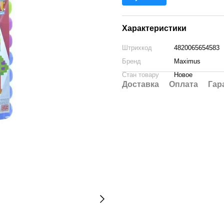
Характеристики
Штрихкод
4820065654583
Бренд
Maximus
Стан товару
Новое
Доставка
Оплата
Гар