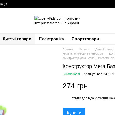
мація
Дитячі товари
Електроніка
Спорттовари
Головна
Каталог
Дитячі товари
Крупний блоковий конструктор
Круп
Конструктор Мега Базис 1 19 елементі
Конструктор Мега Баз
В наявності
Артикул: bab-247599
274 грн
Увійти
для відображення нак
%
Купити