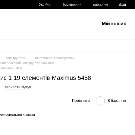
Порівняння
Укр
Рус
Бажання
Вхід
Мій кошик
Конструктори
Пластмасові конструктори
ний блоковий конструктор Maximus
в Maximus 5458
ис 1 19 елементів Maximus 5458
Написати відгук
Порівняти
В бажання
опичувальної знижки