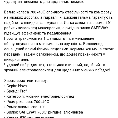
чудову автономність для щоденних поїздок.
Великі колеса 700×40C сприяють стабільності та комфорту
на міських дорогах, а гідравлічні дискові гальма гарантують
надійне та швидке гальмування. Легка алюмінієва рама 19”
робить велосипед маневровим, а ригідна вилка SAFEWAY
підвищує ефективність педалювання.
Проста трансмісія на 1 швидкість – це мінімальне
обслуговування та максимальна зручність. Велосипед
оснащений алюмінієвими педалями, кермом 620 мм, а також
переднім і заднім багажником, що додає практичності у
використанні.
Чудовий вибір для тих, хто шукає стильний, надійний та
зручний електровелосипед для щоденних міських поїздок!
Характеристики товару:
• Серія: Nova
• Бренд: Profi
• Категорія: міський електровелосипед
• Розмір колеса: 700×40C
• Рама: алюмінієва, 19”
• Вилка: SAFEWAY 700C' ригідна, алюмінієва
• Кермо: 620 мм, алюмінієве