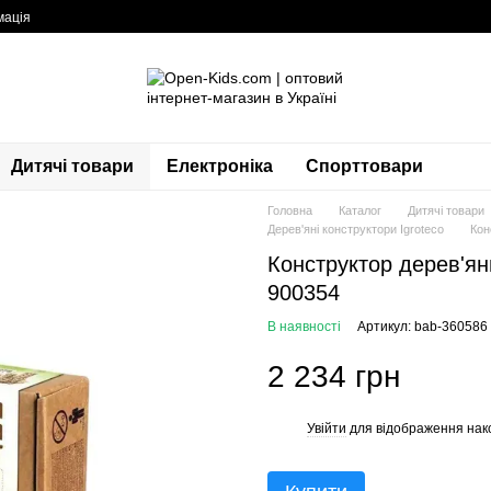
мація
Дитячі товари
Електроніка
Спорттовари
Головна
Каталог
Дитячі товари
Дерев'яні конструктори Igroteco
Кон
Конструктор дерев'яни
900354
В наявності
Артикул: bab-360586
2 234 грн
Увійти
для відображення нак
%