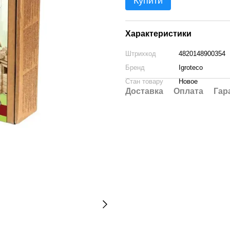
Купити
Характеристики
Штрихкод
4820148900354
Бренд
Igroteco
Стан товару
Новое
Доставка
Оплата
Гар