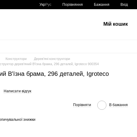
Порівняння
Укр
Рус
Бажання
Вхід
Мій кошик
Конструктори
Дерев'яні конструктори
структор дерев'яний В'їзна брама, 296 деталей, Igroteco 900354
й В'їзна брама, 296 деталей, Igroteco
Написати відгук
Порівняти
В бажання
опичувальної знижки