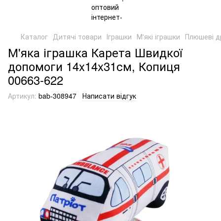
Каталог
Дитячі товари
Іграшки
М'які іграшки
Плюшеві д
М'яка іграшка Карета Швидкої
допомоги 14x14x31см, Копиця
00663-622
Артикул:
bab-308947
Написати відгук