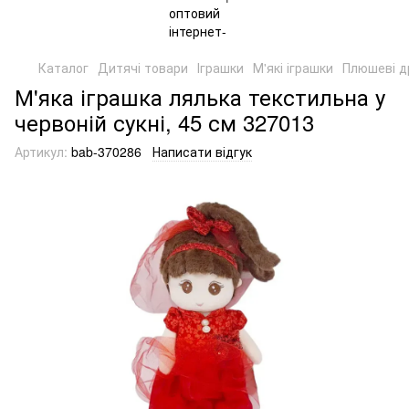
Каталог
Дитячі товари
Іграшки
М'які іграшки
Плюшеві д
М'яка іграшка лялька текстильна у
червоній сукні, 45 см 327013
Артикул:
bab-370286
Написати відгук