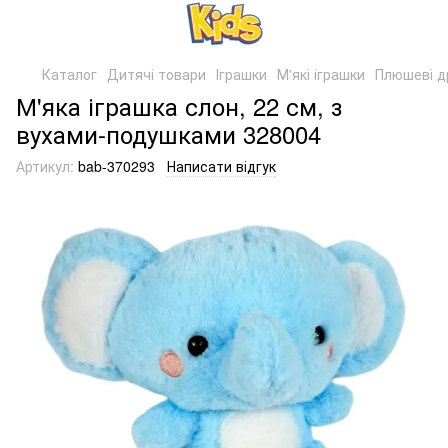
Каталог
Дитячі товари
Іграшки
М'які іграшки
Плюшеві д
М'яка іграшка слон, 22 см, з
вухами-подушками 328004
Артикул:
bab-370293
Написати відгук