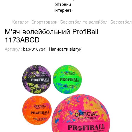
Каталог
Спорттовари
Баскетбол та волейбол
Баскетбол
М'яч волейбольний ProfiBall
1173ABCD
Артикул:
bab-316734
Написати відгук