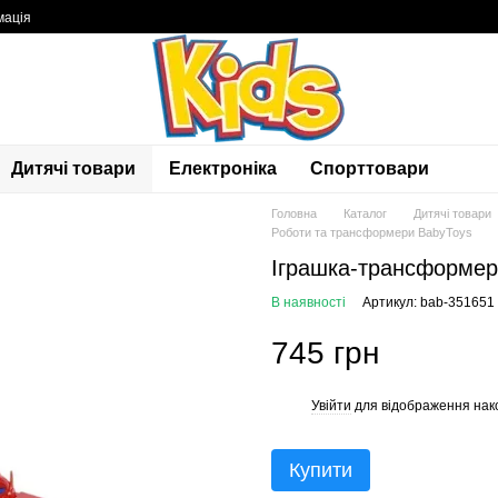
мація
Дитячі товари
Електроніка
Спорттовари
Головна
Каталог
Дитячі товари
Роботи та трансформери BabyToys
Іграшка-трансформер
В наявності
Артикул: bab-351651
745 грн
Увійти
для відображення нак
%
Купити