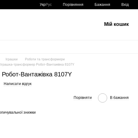
Порівняння
Укр
Рус
Бажання
Вхід
Мій кошик
Іграшки
Роботи та трансформери
Іграшка-трансформер Робот-Вантажівка 8107Y
 Робот-Вантажівка 8107Y
Написати відгук
Порівняти
В бажання
опичувальної знижки