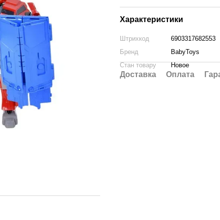
Характеристики
Штрихкод
6903317682553
Бренд
BabyToys
Стан товару
Новое
Доставка
Оплата
Гар