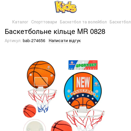
Каталог
Спорттовари
Баскетбол та волейбол
Баскетбол
Баскетбольне кільце MR 0828
Артикул:
bab-274656
Написати відгук