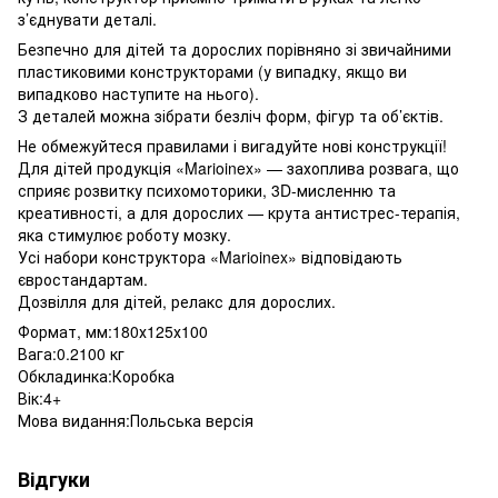
з’єднувати деталі.
Безпечно для дітей та дорослих порівняно зі звичайними
пластиковими конструкторами (у випадку, якщо ви
випадково наступите на нього).
З деталей можна зібрати безліч форм, фігур та об’єктів.
Не обмежуйтеся правилами і вигадуйте нові конструкції!
Для дітей продукція «Marioinex» — захоплива розвага, що
сприяє розвитку психомоторики, 3D-мисленню та
креативності, а для дорослих — крута антистрес-терапія,
яка стимулює роботу мозку.
Усі набори конструктора «Marioinex» відповідають
євростандартам.
Дозвілля для дітей, релакс для дорослих.
Формат, мм:180х125х100
Вага:0.2100 кг
Обкладинка:Коробка
Вік:4+
Мова видання:Польська версія
Відгуки