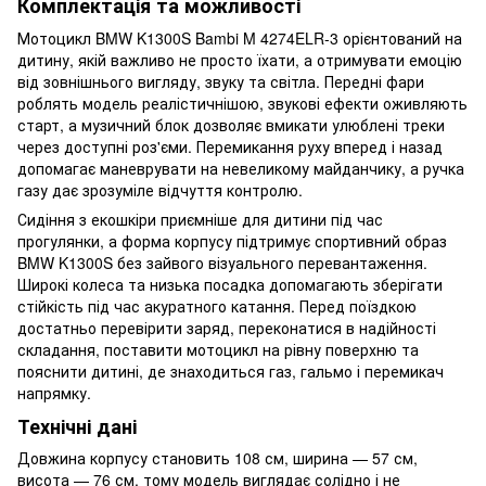
Комплектація та можливості
Мотоцикл BMW K1300S Bambi M 4274ELR-3 орієнтований на
дитину, якій важливо не просто їхати, а отримувати емоцію
від зовнішнього вигляду, звуку та світла. Передні фари
роблять модель реалістичнішою, звукові ефекти оживляють
старт, а музичний блок дозволяє вмикати улюблені треки
через доступні роз'єми. Перемикання руху вперед і назад
допомагає маневрувати на невеликому майданчику, а ручка
газу дає зрозуміле відчуття контролю.
Сидіння з екошкіри приємніше для дитини під час
прогулянки, а форма корпусу підтримує спортивний образ
BMW K1300S без зайвого візуального перевантаження.
Широкі колеса та низька посадка допомагають зберігати
стійкість під час акуратного катання. Перед поїздкою
достатньо перевірити заряд, переконатися в надійності
складання, поставити мотоцикл на рівну поверхню та
пояснити дитині, де знаходиться газ, гальмо і перемикач
напрямку.
Технічні дані
Довжина корпусу становить 108 см, ширина — 57 см,
висота — 76 см, тому модель виглядає солідно і не