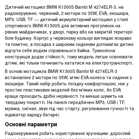
Дитячий мотоцикл BMW K1300S Bambi M 4274ELR-3, на
радіокеруванні, червоний, 2 мотори по 35W, EVA, екошкіра,
MP3, USB, TF — дитячий акумуляторний мотоцикл у стилі
спортивного BMW K1300S для активних прогулянок на
рівних майданчиках, у дворі, парку або на закритій території
біля будинку. Корпус у червоному кольорі виглядає яскраво
та помітно, а посадка з широким сидінням допомагає дитині
відчути себе водієм справжнього байка. Триколісна
конструкція додає стійкості, тому модель легше освоювати
дітям, які тільки починають кататися на електротранспорті.
В основі мотоцикла BMW K1300S Bambi M 4274ELR-3
встановлені 2 мотори по 35W, м'які EVA-колеса та сидіння з
екошкіри. Такий набір робить поїздку комфортнішою, ніж у
простих пластикових моделей без м'яких коліс, бо EVA
краще проходить дрібні нерівності та менше шумить на
твердому покритті. На панелі передбачені MP3, USB і TF,
музика, сигнал, звук під час старту, регулювання гучності та
індикатор заряду батареї.
Основні параметри
Радіокерування робить користування зручнішим: дорослий