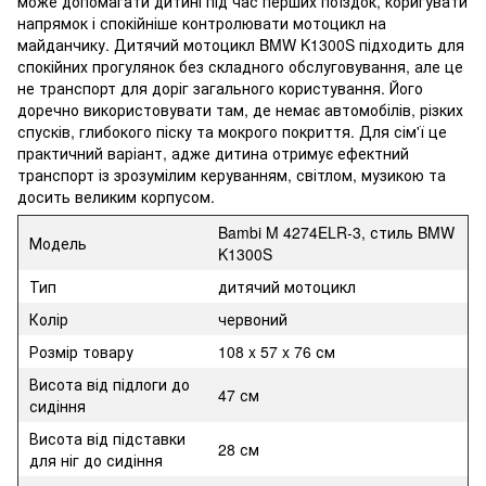
може допомагати дитині під час перших поїздок, коригувати
напрямок і спокійніше контролювати мотоцикл на
майданчику. Дитячий мотоцикл BMW K1300S підходить для
спокійних прогулянок без складного обслуговування, але це
не транспорт для доріг загального користування. Його
доречно використовувати там, де немає автомобілів, різких
спусків, глибокого піску та мокрого покриття. Для сім'ї це
практичний варіант, адже дитина отримує ефектний
транспорт із зрозумілим керуванням, світлом, музикою та
досить великим корпусом.
Bambi M 4274ELR-3, стиль BMW
Модель
K1300S
Тип
дитячий мотоцикл
Колір
червоний
Розмір товару
108 x 57 x 76 см
Висота від підлоги до
47 см
сидіння
Висота від підставки
28 см
для ніг до сидіння