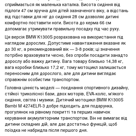
сприймається як маленька каталка. Висота сидіння від
підлоги 47 см зручна для дітей зазначеного віку, а відстань
від підставки для ніг до сидіння 28 см дозволяє дитині
комфортно поставити ноги. Висота до керма 66 см
допомагає утримувати правильну посадку під час руху.
Ця версія BMW K1300S розрахована на використання під
наглядом дорослих. Допустиме навантаження вказане як
до 30 кг, а рекомендований вік — 3-8 років; ці значення
потрібно враховувати чесно, без спроби посадити занадто
дорослу або важку дитину. Вага товару близько 14,38 кг,
вага коробки близько 17,2 кг, тому мотоцикл залишається
переносним для дорослого, але для дитини виглядає
справжнім особистим транспортом.
Головна цінність моделі — поєднання спортивного дизайну,
стійкої триколісної бази, двох моторів, EVA-коліс, м'якого
сидіння, світла і музики. Дитячий мотоцикл BMW K1300S
Bambi M 4274ELR-3 добре підходить для подарунка,
прогулянок на рівному покритті та перших навичок
керування акумуляторним транспортом. Він не вимагає від
дитини складних дій, але дає достатньо функцій, щоб
поїздка не набридла після першого дня.