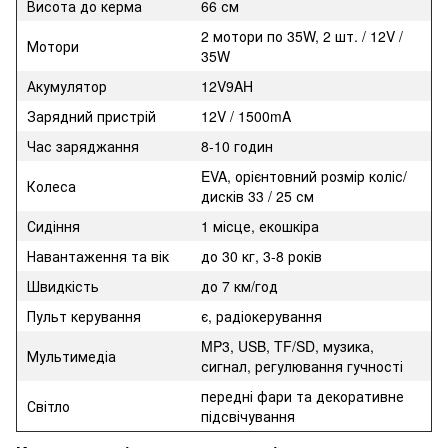
Висота до керма
66 см
2 мотори по 35W, 2 шт. / 12V /
Мотори
35W
Акумулятор
12V9AH
Зарядний пристрій
12V / 1500mA
Час заряджання
8-10 годин
EVA, орієнтовний розмір коліс/
Колеса
дисків 33 / 25 см
Сидіння
1 місце, екошкіра
Навантаження та вік
до 30 кг, 3-8 років
Швидкість
до 7 км/год
Пульт керування
є, радіокерування
MP3, USB, TF/SD, музика,
Мультимедіа
сигнал, регулювання гучності
передні фари та декоративне
Світло
підсвічування