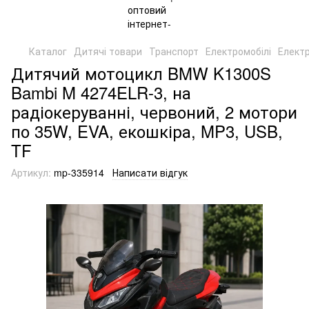
Каталог
Дитячі товари
Транспорт
Електромобілі
Елект
Дитячий мотоцикл BMW K1300S
Bambi M 4274ELR-3, на
радіокеруванні, червоний, 2 мотори
по 35W, EVA, екошкіра, MP3, USB,
TF
Артикул:
mp-335914
Написати відгук